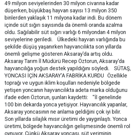
49 milyon seviyelerinden 30 milyon civarına kadar
düşerken, büyükbaş hayvan sayısı 13 milyon 350
binlerden yaklaşık 11 milyona kadar indi. Bu dönem
içinde süt sığırı sayısında da önemli oranda azalma
oldu. Sağılabilir süt sığırı varlığı 6 milyondan 4 milyon
seviyelerine geriledi. Ülkedeki hayvan varlığında bu
şekilde düşüş yaşanırken hayvancılıkta son yıllarda
önemli gelişme gösteren Aksaray'da artış oldu.
Aksaray Tarım İl Müdürü Recep Öztorun, Aksaray'da
hayvancılığa yoğun destek yapıldığını söyledi. SÜTAŞ,
YONCASI İÇİN AKSARAY'A FABRİKA KURDU Özellikle
toprağı ve uygun iklim koşulları nedeniyle bölgede
yetişen yoncanın hayvancılıkta adeta marka olduğunu
ifade eden Öztorun, şunları kaydetti: ''İl genelinde
100 bin dekarda yonca yetişiyor. Hayvancılık yapanlar,
Aksaray yoncasının ne anlama geldiğini çok iyi bilir.
Son yıllarda silajlık mısır üretimi de yaygınlaştı. Yonca
üretimi, bölgede hayvancılığın gelişmesinde önemli rol
oynuyor. Çünkü Aksaray yoncası, süt veriminin