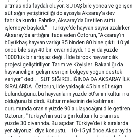
artmasında faydalı oluyor. SÜTAŞ bile yonca ve gelişen
süt sığırı yetiştiriciliği dolayısıyla Aksaray'a dev
fabrika kurdu. Fabrika, Aksaray'da üretilen sütü
işlemeye başladı.'' Türkiye'de hayvan sayısı azalırken
Aksaray'da arttığını ifade eden Öztorun, ''Aksaray'ın
büyükbaş hayvan varlığı 35 binden 80 bine çıktı. 10 yıl
önce bile sayı 40 bin civarındaydı. 10 yılda yüzde
1000'lük bir artış az değil. İlde birçok hayvancılık
projesi geliştiriliyor. Tarım ve Köyişleri Bakanlığı da
hayvancılığın gelişmesi için bölgeye yoğun destek
veriyor'' dedi. SÜT SIĞIRCILIĞINDA DA AKSARAY İLK
SIRALARDA Öztorun, ilde yaklaşık 45 bin süt sığırı
bulunduğunu, bu hayvanların yüzde 50'sinin kültür ırkı
olduğunu bildirdi. Kültür melezinin de katılması
durumunda oranın yüzde 90'a ulaşacağını dile getiren
Öztorun, ''Türkiye'nin süt sığırı kültür ırkı oranı ise
yüzde 30 civarında. Bu açıdan Türkiye'de ilk sıralarda
yer alıyoruz'' diye konuştu. 10-15 yıl önce Aksaray'da