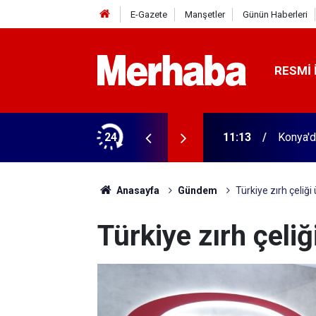
E-Gazete
Manşetler
Günün Haberleri
RESMI 
24
11:13
Konya'da
Anasayfa
Gündem
Türkiye zırh çeliği
Türkiye zırh çeliğ