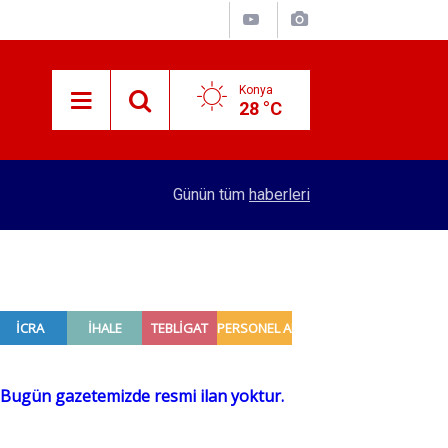
Konya
28 °C
10:36
Uçaklarda el çantası dönemi bitiyor! Ekstra 25 
Günün tüm
haberleri