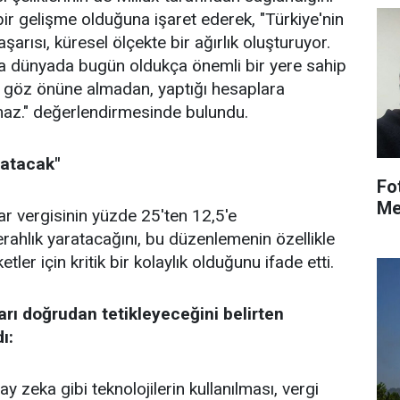
r gelişme olduğuna işaret ederek, "Türkiye'nin
ısı, küresel ölçekte bir ağırlık oluşturuyor.
a dünyada bugün oldukça önemli bir yere sahip
yi göz önüne almadan, yaptığı hesaplara
az." değerlendirmesinde bulundu.
latacak"
Fo
Me
lar vergisinin yüzde 25'ten 12,5'e
rahlık yaratacağını, bu düzenlemenin özellikle
tler için kritik bir kolaylık olduğunu ifade etti.
rı doğrudan tetikleyeceğini belirten
ı:
eka gibi teknolojilerin kullanılması, vergi