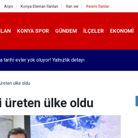
Arşiv
Konya Eleman İlanları
İlan ver
Resmi İlanlar
İLAN
KONYA SPOR
GÜNDEM
İLÇELER
EKONOMI
 tarihi evler yok oluyor! Yalnızlık detayı
 üreten ülke oldu
i üreten ülke oldu