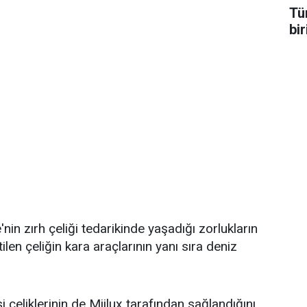
Tü
bir
nin zırh çeliği tedarikinde yaşadığı zorlukların
tilen çeliğin kara araçlarının yanı sıra deniz
si çeliklerinin de Miilux tarafından sağlandığını