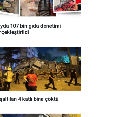
ayda 107 bin gıda denetimi
çekleştirildi
altılan 4 katlı bina çöktü