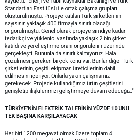
kaydetti: "Enerji ve Tabii Kaynaklar Bakanlığı ve Türk
Standartları Enstitüsü ile ortak çalışma grupları
oluşturulmuştu. Projeye katılan Türk şirketlerinin
sayısının yaklaşık 400 firmayla sınırlı olacağı
öngörülmüştü. Genel olarak projeye şimdiye kadar
tedarikçi ve yüklenici vasfında yaklaşık 2 bin şirket
katıldı ve yerelleştirme oranı öngörülenin üzerinde
gerçekleşti. Bununla da sınırlı kalmıyoruz. Hala
çözülmesi gereken birçok konu var. Bunlar diğer Türk
şirketlerinin, çeşitli ekipman üreticilerinin dahil
edilmesini içeriyor. Onlarla yakın çalışmamız
gerekecek. Projede kullandığımız ürün çeşitlerini
genişletip ilişkilerimizi geliştirmeye devam edeceğiz."
TÜRKİYE'NİN ELEKTRİK TALEBİNİN YÜZDE 10'UNU
TEK BAŞINA KARŞILAYACAK
Her biri 1200 megavat olmak üzere toplam 4