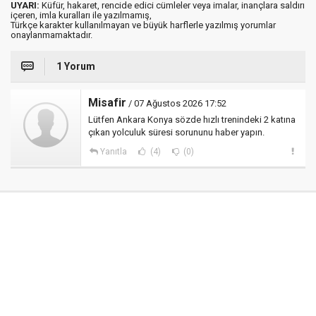
UYARI:
Küfür, hakaret, rencide edici cümleler veya imalar, inançlara saldırı
içeren, imla kuralları ile yazılmamış,
Türkçe karakter kullanılmayan ve büyük harflerle yazılmış yorumlar
onaylanmamaktadır.
1 Yorum
Misafir
/ 07 Ağustos 2026 17:52
Lütfen Ankara Konya sözde hızlı trenindeki 2 katına
çıkan yolculuk süresi sorununu haber yapın.
Yanıtla
(4)
(0)