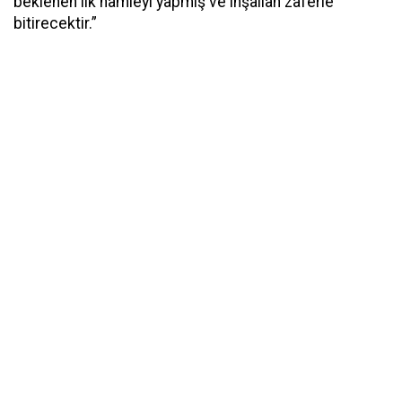
beklenen ilk hamleyi yapmış ve inşallah zaferle
bitirecektir.”