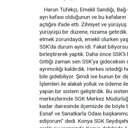
Harun Tüfekçi, Emekli Sandığı, Bağ-k
ayrı kafası olduğunun ve bu kafaların 
açtığını ifade etti. Zihniyet ve yürüyüş
yürüyüşü bir düzene, nizama getirdik. B
etmek zorundaydı, emekli olurken yaş 
SSK’da durum aynı idi. Fakat biliyorsu
birleştirerek yaptık. Daha önce SSK’l
Gittiği zaman sen SSK’ya gideceksin de
ayrımcılığı kaldırdık. Herkes istediği
bile gidebiliyor. Şimdi ise bunun bir 
İşlemleri ile alakalı yolluk ve ödeme i
yapan bir sistem geliştirdik. Bu sist
merkezlerinde SGK Merkez Müdürlüğü 
kadar dairesinde ilçemizde de böyle b
Esnaf ve Sanatkarla Odası başkanımız
ediyorum” dedi. Konya SGK Seydişehi