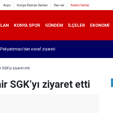
Arşiv
Konya Eleman İlanları
İlan ver
Resmi İlanlar
İLAN
KONYA SPOR
GÜNDEM
İLÇELER
EKONOMI
Pekyatırmacı’dan esnaf ziyareti
 SGK’yı ziyaret etti
r SGK’yı ziyaret etti