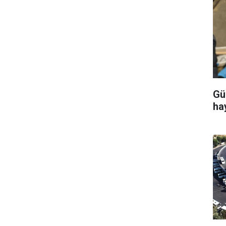
Gü
ha