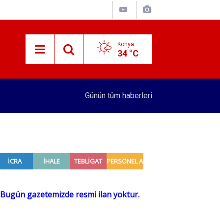
Konya
34 °C
15:38
Konyalı patron 70 bin TL maaşla personel arıyor!
Günün tüm
haberleri