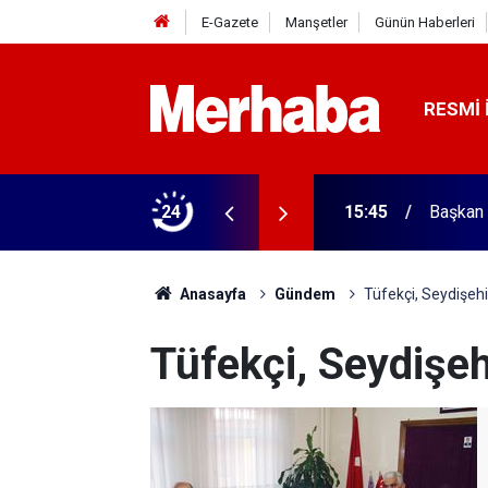
E-Gazete
Manşetler
Günün Haberleri
RESMI 
ğitim Kampüsü'ne ziyaret
24
15:45
Başkan 
Anasayfa
Gündem
Tüfekçi, Seydişehir
Tüfekçi, Seydişehi