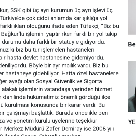
ur, SSK gibi üç ayrı kurumun üç ayrı işlevi üç
Türkiye’de çok ciddi anlamda karışıklığa yol
 farklılıkları olduğunu ifade eden Tüfekçi, “Biz bu
ağkur’lu işlemini yaptırırken farklı bir yol takip
durumu daha farklı bir statüyle gidiyordu.
Be
nuz ki biz bu tür işlemeleri hastaneleri
ı bir hasta devlet hastanesine gidemiyordu.
niliyordu. Böyle bir ayrımcılık vardı. Biz bu
 her hastaneye gidebiliyor. Hatta özel hastanelere
diğer ayağı olan Sosyal Güvenlik ve Sigorta
le alakalı işlemlerin vatandaşa yerinden hizmet
em dahilinde hükümetimiz önemli gördüğü ilçe
kurulması konusunda bir karar verdi. Bu
ir çalışmayı başlattık. Burada öncelikle ben
a ve yönetim kurulu üyelerine teşekkür
YE
r Merkez Müdürü Zafer Demiray ise 2008 yılı