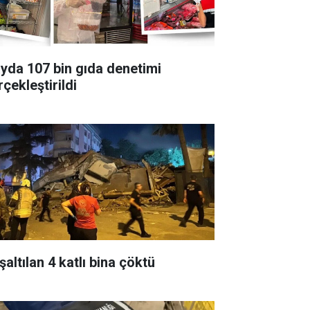
ayda 107 bin gıda denetimi
çekleştirildi
altılan 4 katlı bina çöktü