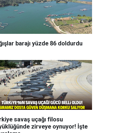
ğışlar barajı yüzde 86 doldurdu
rkiye savaş uçağı filosu
yüklüğünde zirveye oynuyor! İşte