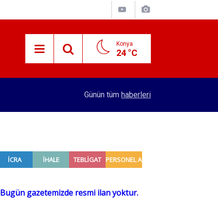
Konya
24 °C
15:59
Konya'nın öncü firması atakta! Yeni yatırıma imza
Günün tüm
haberleri