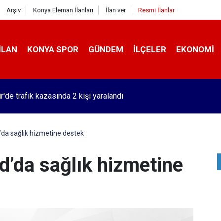
Arşiv
Konya Eleman İlanları
İlan ver
Resmi İlanlar
İLAN
KONYA SPOR
GÜNDEM
İLÇELER
EKONOMI
r'de trafik kazasında 2 kişi yaralandı
da sağlık hizmetine destek
d’da sağlık hizmetine