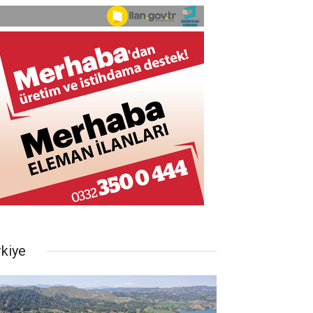
rkiye