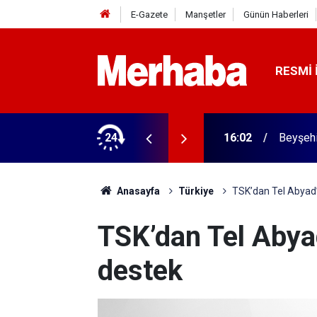
E-Gazete
Manşetler
Günün Haberleri
RESMI 
rme tamam! Başkandan ilk mesaj
24
16:02
Beyşehi
Anasayfa
Türkiye
TSK’dan Tel Abyad’
TSK’dan Tel Abya
destek