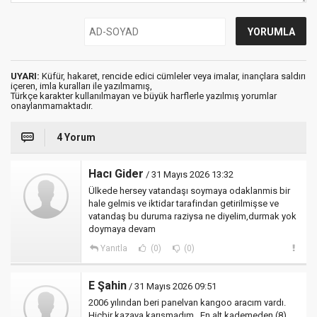
UYARI:
Küfür, hakaret, rencide edici cümleler veya imalar, inançlara saldırı
içeren, imla kuralları ile yazılmamış,
Türkçe karakter kullanılmayan ve büyük harflerle yazılmış yorumlar
onaylanmamaktadır.
4 Yorum
Hacı Gider
/ 31 Mayıs 2026 13:32
Ülkede hersey vatandaşı soymaya odaklanmis bir
hale gelmis ve iktidar tarafindan getirilmişse ve
vatandaş bu duruma raziysa ne diyelim,durmak yok
doymaya devam
Yanıtla
(0)
(0)
E Şahin
/ 31 Mayıs 2026 09:51
2006 yılından beri panelvan kangoo aracım vardı.
Hiçbir kazaya karışmadım . En alt kademeden (8)