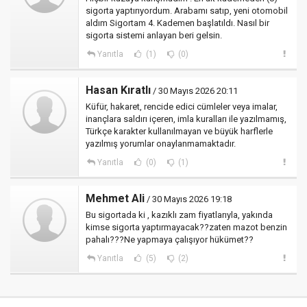
sigorta yaptırıyordum. Arabamı satıp, yeni otomobil
aldım Sigortam 4. Kademen başlatıldı. Nasıl bir
sigorta sistemi anlayan beri gelsin.
Yanıtla
(1)
(0)
Hasan Kıratlı
/ 30 Mayıs 2026 20:11
Küfür, hakaret, rencide edici cümleler veya imalar,
inançlara saldırı içeren, imla kuralları ile yazılmamış,
Türkçe karakter kullanılmayan ve büyük harflerle
yazılmış yorumlar onaylanmamaktadır.
Yanıtla
(0)
(1)
Mehmet Ali
/ 30 Mayıs 2026 19:18
Bu sigortada ki , kazıklı zam fiyatlarıyla, yakında
kimse sigorta yaptırmayacak??zaten mazot benzin
pahalı???Ne yapmaya çalışıyor hükümet??
Yanıtla
(5)
(2)