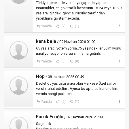
Türkiye genelinde ve dünya çapında yapılan
istatistikler, en çok trafik kazasının 18-24 veya 18-29
yaş aralığındaki genç sürücüler tarafından
yapıldığını göstermektedir.
Yanıtla
(2)
(1)
kara bela
/ 09 Haziran 2026 01:02
65 yas araci yötemiyorsa.75 yaşındakiler 80 milyonu
nasıl yönetiyor.onlaraa sınırlama getirilsin.
Yanıtla
(5)
(0)
Hop
/ 08 Haziran 2026 00:49
Devlet 65 yaş üstü aracı olan Herkese Özel şoför
versin rahat edelim . Ayrıca bu aptalca kanunu kim
vermiş hangi partiden
Yanıtla
(5)
(1)
Faruk Eroğlu
/ 07 Haziran 2026 21:08
Saçmalık.
Kazaları gençler daha çok yapıyor.