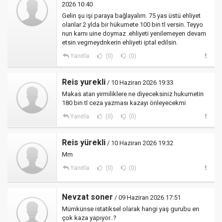
2026 10:40
Gelin şu işi paraya bağlayalım. 75 yas üstü ehliyet
olanlar 2 ylda bir hükumete 100 bin tl versin. Teyyo
nun karnı uine doymaz .ehliyeti yenilemeyen devam
etsin.vegmeydnkerin ehliyeti iptal edilsin.
Yanıtla
(0)
(0)
Reis yurekli
/ 10 Haziran 2026 19:33
Makas atan yirmiliklere ne diyeceksiniz hukumetin
180 bin tl ceza yazması kazayı önleyecekmi
Yanıtla
(0)
(0)
Reis yürekli
/ 10 Haziran 2026 19:32
Mm
Yanıtla
(0)
(0)
Nevzat soner
/ 09 Haziran 2026 17:51
Mümkünse istatiksel olarak hangi yaş gurubu en
çok kaza yapıyor..?