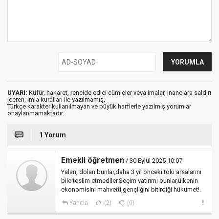
UYARI:
Küfür, hakaret, rencide edici cümleler veya imalar, inançlara saldırı
içeren, imla kuralları ile yazılmamış,
Türkçe karakter kullanılmayan ve büyük harflerle yazılmış yorumlar
onaylanmamaktadır.
1 Yorum
Emekli öğretmen
/ 30 Eylül 2025 10:07
Yalan, dolan bunlar,daha 3 yil önceki toki arsalarını
bile teslim etmediler.Seçim yatırımı bunlar,ülkenin
ekonomisini mahvetti,gençliğini bitirdiği hükümet!.
Yanıtla
(2)
(0)