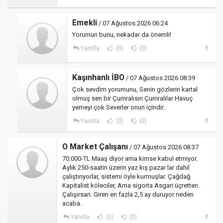
Emekli
/ 07 Ağustos 2026 06:24
Yorumun bunu, nekadar da önemli!
Yanıtla
(0)
(0)
Kaşınhanlı İBO
/ 07 Ağustos 2026 08:39
Çok sevdim yorumunu, Senin gözlerin kartal
olmuş sen bir Çumralısın Çumralılar Havuç
yemeyi çok Severler onun içindir.
Yanıtla
(0)
(0)
O Market Çalışanı
/ 07 Ağustos 2026 08:37
70.000-TL Maaş diyor ama kimse kabul etmiyor.
Aylık 250-saatin üzerin yaz kış pazar lar dahil
çalıştırıyorlar, sistemi öyle kurmuşlar. Çağdağ
Kapitalist köleciler, Ama sigorta Asgari üçretten.
Çalışırsan. Giren en fazla 2,5 ay duruyor neden
acaba.
Yanıtla
(0)
(0)