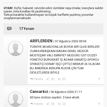
UYARI:
Küfür, hakaret, rencide edici cümleler veya imalar, inançlara saldırı
içeren, imla kuralları ile yazılmamış,
Türkçe karakter kullanılmayan ve büyük harflerle yazılmış yorumlar
onaylanmamaktadır.
17 Yorum
ARİFLERDEN
/ 07 Ağustos 2026 09:04
TÜRKİYE 80 MİLYONLUK BÜYÜK BİR ÜLKE BİRİLERİ
CUMHURBAŞKANI BAKAN GENEL MÜDÜR
MÜSTEŞAR VALİ EMNİYET MÜDÜRÜ ÜST DÜZEY
YÖNETİCİ BÜROKRAT İŞ ADAMI SANATÇI SPORCU
SİYASETÇİ ESNAF İŞÇİ ÇİFTÇİ MEMUR vb OLACAK
BU AMERİKA AVRUPA RUSYA ÇİN TÜM
DEVLETLERDE BÖYLE
Yanıtla
(0)
(0)
Cancarkci
/ 06 Ağustos 2026 21:11
60 tane otobüs saydım. 3 tane eksik.
Yanıtla
(4)
(3)