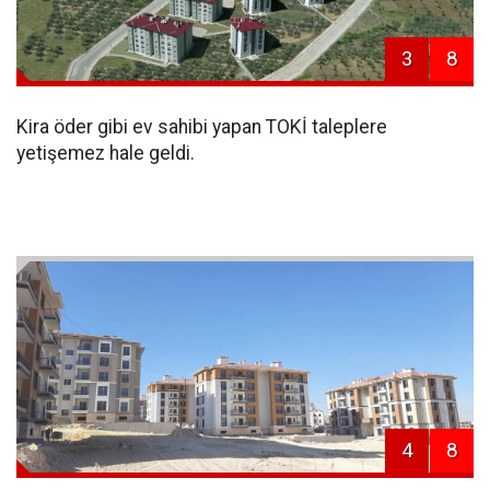
3
8
Kira öder gibi ev sahibi yapan TOKİ taleplere
yetişemez hale geldi.
4
8