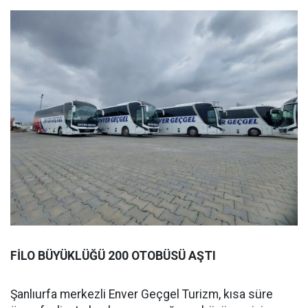
FİLO BÜYÜKLÜĞÜ 200 OTOBÜSÜ AŞTI
Şanlıurfa merkezli Enver Geçgel Turizm, kısa süre