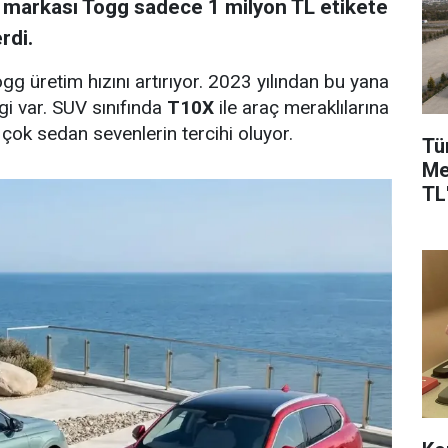
il markası Togg sadece 1 milyon TL etikete
rdi.
Togg üretim hızını artırıyor. 2023 yılından bu yana
i var. SUV sınıfında
T10X
ile araç meraklılarına
ok sedan sevenlerin tercihi oluyor.
Tü
Me
TL'