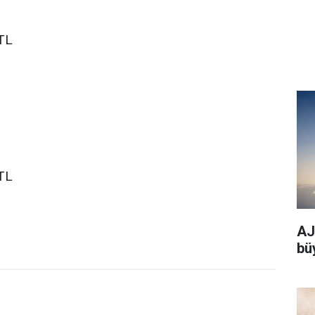
TL
TL
AJe
bü