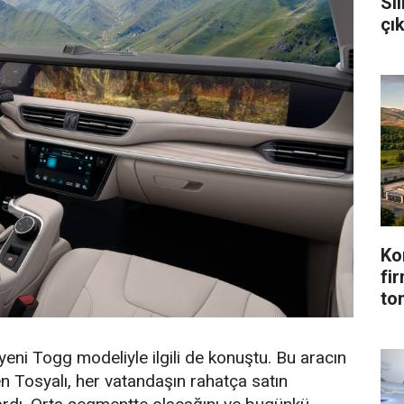
Sil
çı
Ko
fi
to
yeni Togg modeliyle ilgili de konuştu. Bu aracın
en Tosyalı, her vatandaşın rahatça satın