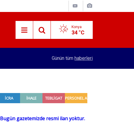
Konya
34 °C
15:38
Konyalı patron 70 bin TL maaşla personel arıyor!
Günün tüm
haberleri