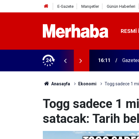
E-Gazete
Manşetler
Günün Haberleri
RESMI 
ğitim Kampüsü'ne ziyaret
24
15:45
Başkan 
Anasayfa
Ekonomi
Togg sadece 1 mily
Togg sadece 1 mil
satacak: Tarih bel