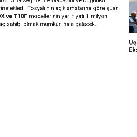
tardı. Orta segmentte olacağını ve bugünkü
rine ekledi. Tosyalı'nın açıklamalarına göre şuan
X ve T10F
modellerinin yarı fiyatı 1 milyon
raç sahibi olmak mümkün hale gelecek.
Uç
Ek