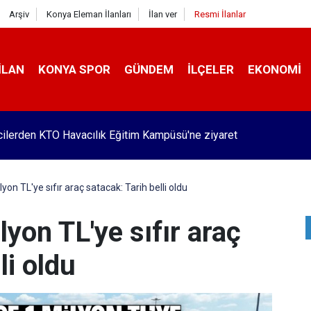
Arşiv
Konya Eleman İlanları
İlan ver
Resmi İlanlar
İLAN
KONYA SPOR
GÜNDEM
İLÇELER
EKONOMI
Pekyatırmacı’dan esnaf ziyareti
on TL'ye sıfır araç satacak: Tarih belli oldu
yon TL'ye sıfır araç
li oldu