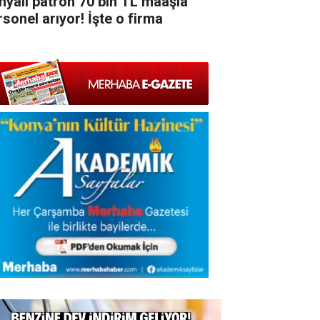
nyalı patron 70 bin TL maaşla
rsonel arıyor! İşte o firma