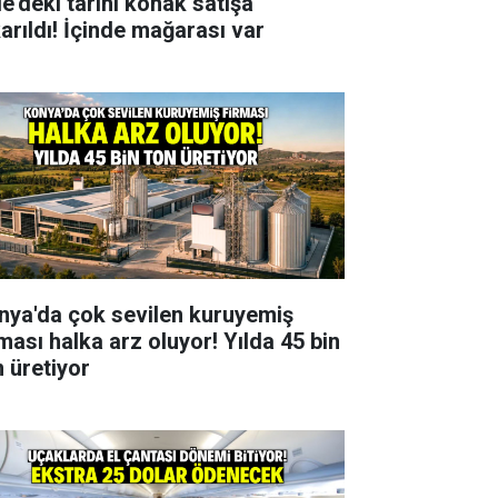
le'deki tarihi konak satışa
karıldı! İçinde mağarası var
nya'da çok sevilen kuruyemiş
rması halka arz oluyor! Yılda 45 bin
n üretiyor