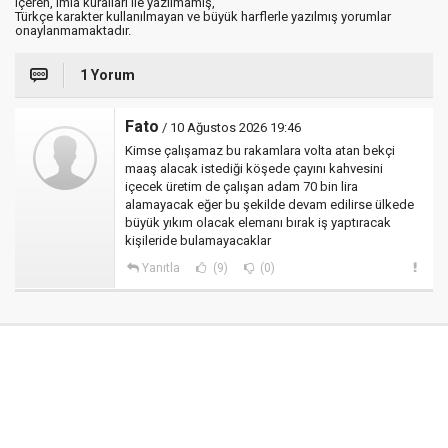
içeren, imla kuralları ile yazılmamış,
Türkçe karakter kullanılmayan ve büyük harflerle yazılmış yorumlar
onaylanmamaktadır.
1 Yorum
Fato
/ 10 Ağustos 2026 19:46
Kimse çalışamaz bu rakamlara volta atan bekçi
maaş alacak istediği köşede çayını kahvesini
içecek üretim de çalışan adam 70 bin lira
alamayacak eğer bu şekilde devam edilirse ülkede
büyük yıkım olacak elemanı bırak iş yaptıracak
kişileride bulamayacaklar
Yanıtla
(9)
(0)