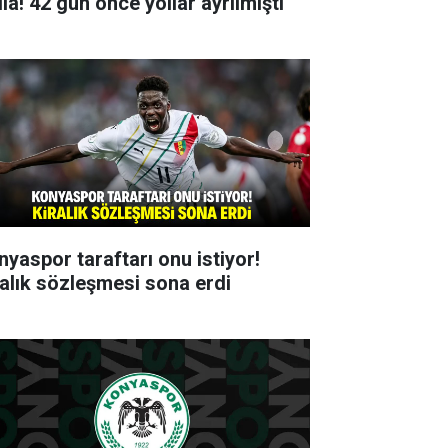
ia! 42 gün önce yollar ayrılmıştı
nyaspor taraftarı onu istiyor!
ralık sözleşmesi sona erdi