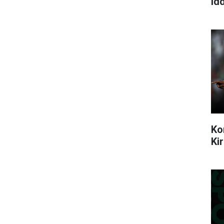
idd
Ko
Ki