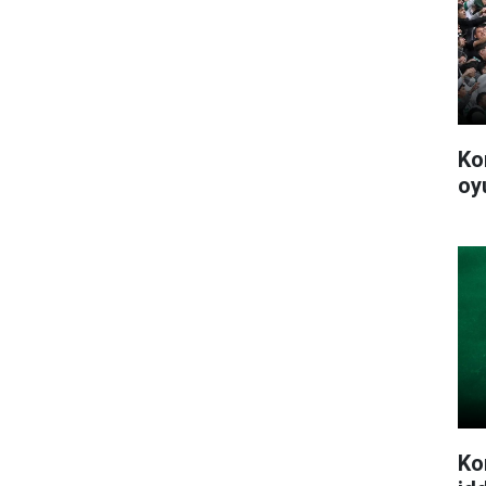
Ko
oy
Ko