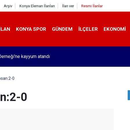
Arşiv
Konya Eleman İlanları
İlan ver
Resmi İlanlar
İLAN
KONYA SPOR
GÜNDEM
İLÇELER
EKONOMI
erneği'ne kayyum atandı
san:2-0
n:2-0