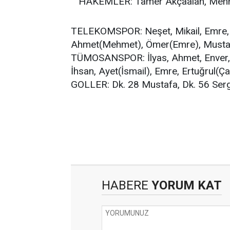
HAKEMLER: Tamer Akçaalan, Mehmet
TELEKOMSPOR: Neşet, Mikail, Emre, 
Ahmet(Mehmet), Ömer(Emre), Mustaf
TÜMOSANSPOR: İlyas, Ahmet, Enver, 
İhsan, Ayet(İsmail), Emre, Ertuğrul(Ça
GOLLER: Dk. 28 Mustafa, Dk. 56 Ser
HABERE
YORUM KAT