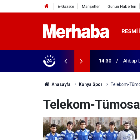
E-Gazete
Manşetler
Günün Haberleri
RESMI 
yat! 2 bin TIR bu şehirden yola çıkacak
24
14:30
Ahbap D
Anasayfa
Konya Spor
Telekom-Tümo
Telekom-Tümosa