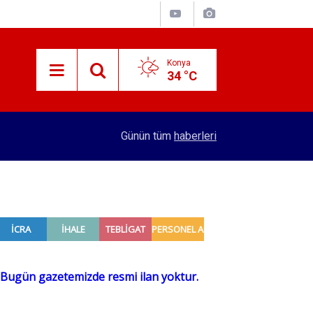
Konya
34 °C
14:26
Küresel gıda fiyatlarında yükseliş
Günün tüm
haberleri