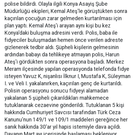
polise bildirdi. Olayla ilgili Konya Asayiş Şube
Müdürlüğü ekipleri, Kemal Ateş'le görüştükten sonra
kaçırılan çocuğun zarar gelmeden kurtarılması için
plan yaptı. Kemal Ateş'i arayan aynı kişi bu kez
Konya'daki buluşma adresini verdi. Polis, baba ile
fidyeciler buluşmadan hemen önce verilen adreste
gizlenerek tedbir aldı. Şüpheli kişilerin gelmesinin
ardından babayı da tehlikeye atmayan polis, Harun
Ateş'i gördükten sonra operasyona başladı. Merkez
Meram ilçesinde yapılan operasyonda telefonda fidye
isteyen Yavuz K, nişanlısı İlknur I, Mustafa K, Süleyman
I. ve Veli I. yakalanırken, kaçırılan genç de kurtarıldı.
Polisin operasyonu sonucu fidyeyi alamadan
yakalanan 5 şüpheli çıkarıldıkları mahkemece
tutuklanarak cezaevine gönderildi. Tutuklanan 5 kişi
hakkında Cumhuriyet Savcısı tarafından Türk Ceza
Kanunu'nun 149/1 ve 109/1 maddeleri gereğince her
sanık hakkında 30'ar yıl hapis istemiyle dava açıldı.
Davanın Mart ayı içerisinde başlaması bekleniyor.