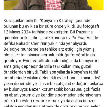
Kuş, şunları belirtti: “Konya’nın Karatay ilçesinde
bulunan bu ev kısa bir süre önce yıkıldı. Bu fotoğrafı
12 Mayıs 2024 tarihinde çekmiştim. Bit Pazarı’na
gidenler belki hatırlar, söz konusu ev Pir Esat Valide
Şefika Bahadır Camii’nin yakınında yer alıyordu.
Belediye muhtemelen tehlike arz ettiği için yıkmış
olmalı, zaten binanın sorunlu olduğu fotoğrafta da
görülüyor. Evin tescilli olup olmadığını da bilmiyorum
ama giriş cephesinde Sille taşı kullanılmış güzel
örneklerden biriydi. Tabii son yıllarda Konya’nın tarihî
semtlerinde yıkılan gelenekli evler bununla sınırlı değil
yakın dönemde yıkılan ve bizzat şahit olduğum onlarca
ev bulunuyor. Bazen korumacılık konusunu çok fazla
mı abartıyorum diye kendime sormadan edemiyorum
çünkü bu evleri restore etmek ya da aslına benzer
şekilde yeniden inşa etmek de çözüm olmuyor. Evler