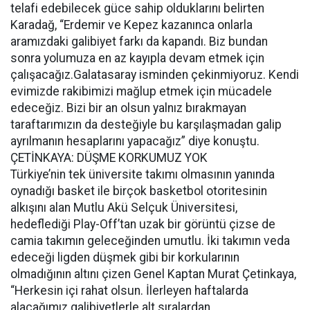
telafi edebilecek güce sahip olduklarını belirten
Karadağ, “Erdemir ve Kepez kazanınca onlarla
aramızdaki galibiyet farkı da kapandı. Biz bundan
sonra yolumuza en az kayıpla devam etmek için
çalışacağız.Galatasaray isminden çekinmiyoruz. Kendi
evimizde rakibimizi mağlup etmek için mücadele
edeceğiz. Bizi bir an olsun yalnız bırakmayan
taraftarımızın da desteğiyle bu karşılaşmadan galip
ayrılmanın hesaplarını yapacağız” diye konuştu.
ÇETİNKAYA: DÜŞME KORKUMUZ YOK
Türkiye’nin tek üniversite takımı olmasının yanında
oynadığı basket ile birçok basketbol otoritesinin
alkışını alan Mutlu Akü Selçuk Üniversitesi,
hedeflediği Play-Off’tan uzak bir görüntü çizse de
camia takımın geleceğinden umutlu. İki takımın veda
edeceği ligden düşmek gibi bir korkularının
olmadığının altını çizen Genel Kaptan Murat Çetinkaya,
“Herkesin içi rahat olsun. İlerleyen haftalarda
alacağımız galibiyetlerle alt sıralardan