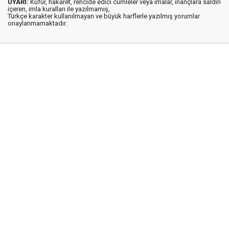
UYARI:
Küfür, hakaret, rencide edici cümleler veya imalar, inançlara saldırı
içeren, imla kuralları ile yazılmamış,
Türkçe karakter kullanılmayan ve büyük harflerle yazılmış yorumlar
onaylanmamaktadır.