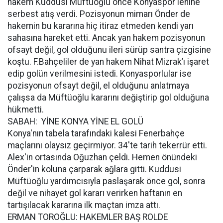
hakem Kuddusi Müftüoğlu önce Konyaspor lehine
serbest atış verdi. Pozisyonun mimarı Önder de
hakemin bu kararına hiç itiraz etmeden kendi yarı
sahasına hareket etti. Ancak yan hakem pozisyonun
ofsayt değil, gol olduğunu ileri sürüp santra çizgisine
koştu. F.Bahçeliler de yan hakem Nihat Mizrak’ı işaret
edip golün verilmesini istedi. Konyasporlular ise
pozisyonun ofsayt değil, el olduğunu anlatmaya
çalışsa da Müftüoğlu kararını değiştirip gol olduğuna
hükmetti.
SABAH: YİNE KONYA YİNE EL GOLÜ
Konya'nın tabela tarafındaki kalesi Fenerbahçe
maçlarını olaysız geçirmiyor. 34'te tarih tekerrür etti.
Alex'in ortasında Oğuzhan çeldi. Hemen önündeki
Önder'in koluna çarparak ağlara gitti. Kuddusi
Müftüoğlu yardımcısıyla paslaşarak önce gol, sonra
değil ve nihayet gol kararı verirken haftanın en
tartışılacak kararına ilk maçtan imza attı.
ERMAN TOROĞLU: HAKEMLER BAŞ ROLDE