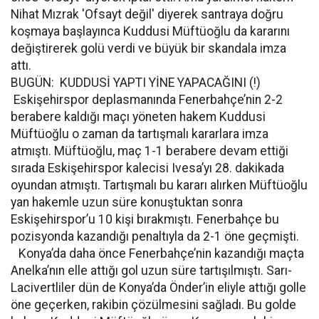
Nihat Mızrak 'Ofsayt değil' diyerek santraya doğru
koşmaya başlayınca Kuddusi Müftüoğlu da kararını
değiştirerek golü verdi ve büyük bir skandala imza
attı.
BUGÜN: KUDDUSİ YAPTI YİNE YAPACAĞINI (!)
Eskişehirspor deplasmanında Fenerbahçe’nin 2-2
berabere kaldığı maçı yöneten hakem Kuddusi
Müftüoğlu o zaman da tartışmalı kararlara imza
atmıştı. Müftüoğlu, maç 1-1 berabere devam ettiği
sırada Eskişehirspor kalecisi Ivesa’yı 28. dakikada
oyundan atmıştı. Tartışmalı bu kararı alırken Müftüoğlu
yan hakemle uzun süre konuştuktan sonra
Eskişehirspor’u 10 kişi bırakmıştı. Fenerbahçe bu
pozisyonda kazandığı penaltıyla da 2-1 öne geçmişti.
Konya’da daha önce Fenerbahçe’nin kazandığı maçta
Anelka’nın elle attığı gol uzun süre tartışılmıştı. Sarı-
Lacivertliler dün de Konya’da Önder’in eliyle attığı golle
öne geçerken, rakibin çözülmesini sağladı. Bu golde