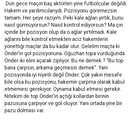
Dün gece maçın baş aktörleri yine futbolcular değildi.
Hakem ve yardımcılarıydı. Pozisyonu göremezsin
tamam. Her şeye razıyım. Peki kale ağları yırtık, bunu
nasıl görmüyorsun? Nasıl kontrol ediyorsun? Ma.çın
içinde bir pozisyon olup da o ağlar yırtılmadı. Kale
ağlarını bile kontrol etmekten aciz hakemlerin
yönettiği maçlar da bu kadar olur. Gelelim maçta ki
Önder’in gol pozisyonuna. Oğuzhan topa vurduğunda
Önder iki elini açarak zıplıyor. Bu ne demek ? “Bu top
bana çarpsın, arkama geçmesin demek”. Yani
pozisyonda iyi niyetli değil Önder. Çok yakın mesafe
bile olsa bu pozisyonu, hakemin çarpma olarak kabul
etmemesi gerekiyor. Oynama kabul etmesi gerekir.
Nitekim de top Önder’in açtığı kollardan birinin
pazusuna çarpıyor ve gol oluyor. Yani ortada yine bir
pazu dolması var.