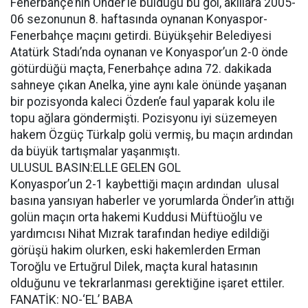
Fenerbahçe’nin Önder’le bulduğu bu gol, akıllara 2005-
06 sezonunun 8. haftasında oynanan Konyaspor-
Fenerbahçe maçını getirdi. Büyükşehir Belediyesi
Atatürk Stadı’nda oynanan ve Konyaspor’un 2-0 önde
götürdüğü maçta, Fenerbahçe adına 72. dakikada
sahneye çıkan Anelka, yine aynı kale önünde yaşanan
bir pozisyonda kaleci Özden’e faul yaparak kolu ile
topu ağlara göndermişti. Pozisyonu iyi süzemeyen
hakem Özgüç Türkalp golü vermiş, bu maçın ardından
da büyük tartışmalar yaşanmıştı.
ULUSUL BASIN:ELLE GELEN GOL
Konyaspor’un 2-1 kaybettiği maçın ardından ulusal
basına yansıyan haberler ve yorumlarda Önder’in attığı
golün maçın orta hakemi Kuddusi Müftüoğlu ve
yardımcısı Nihat Mızrak tarafından hediye edildiği
görüşü hakim olurken, eski hakemlerden Erman
Toroğlu ve Ertuğrul Dilek, maçta kural hatasının
olduğunu ve tekrarlanması gerektiğine işaret ettiler.
FANATİK: NO-‘EL’ BABA