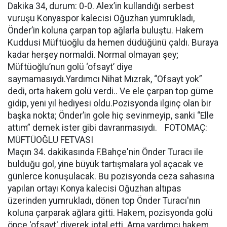
Dakika 34, durum: 0-0. Alex’in kullandığı serbest
vuruşu Konyaspor kalecisi Oğuzhan yumrukladı,
Önder’in koluna çarpan top ağlarla buluştu. Hakem
Kuddusi Müftüoğlu da hemen düdüğünü çaldı. Buraya
kadar herşey normaldi. Normal olmayan şey;
Müftüoğlu’nun golü ‘ofsayt’ diye
saymamasıydı.Yardımcı Nihat Mızrak, “Ofsayt yok”
dedi, orta hakem golü verdi.. Ve ele çarpan top güme
gidip, yeni yıl hediyesi oldu.Pozisyonda ilginç olan bir
başka nokta; Önder’in gole hiç sevinmeyip, sanki “Elle
attım” demek ister gibi davranmasıydı. FOTOMAÇ:
MÜFTÜOĞLU FETVASI
Maçın 34. dakikasında F.Bahçe'nin Önder Turacı ile
bulduğu gol, yine büyük tartışmalara yol açacak ve
günlerce konuşulacak. Bu pozisyonda ceza sahasına
yapılan ortayı Konya kalecisi Oğuzhan altıpas
üzerinden yumrukladı, dönen top Önder Turacı'nın
koluna çarparak ağlara gitti. Hakem, pozisyonda golü
önce 'ofsayt' diyerek iptal etti. Ama yardımcı hakem