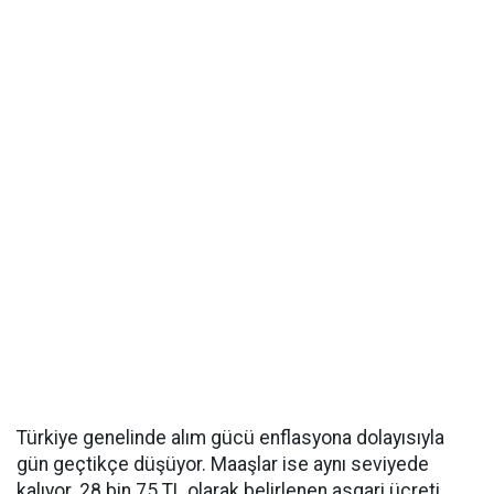
Türkiye genelinde alım gücü enflasyona dolayısıyla
gün geçtikçe düşüyor. Maaşlar ise aynı seviyede
kalıyor. 28 bin 75 TL olarak belirlenen asgari ücreti