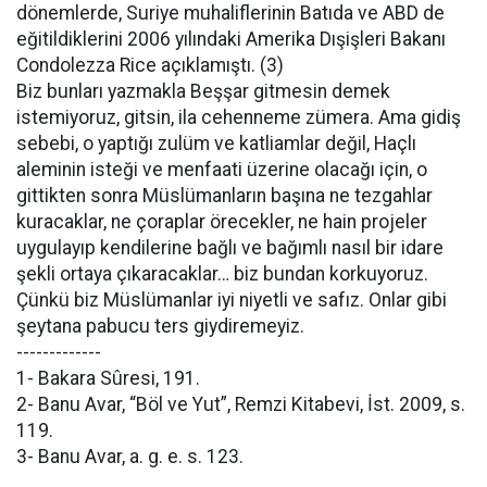
dönemlerde, Suriye muhaliflerinin Batıda ve ABD de
eğitildiklerini 2006 yılındaki Amerika Dışişleri Bakanı
Condolezza Rice açıklamıştı. (3)
Biz bunları yazmakla Beşşar gitmesin demek
istemiyoruz, gitsin, ila cehenneme zümera. Ama gidiş
sebebi, o yaptığı zulüm ve katliamlar değil, Haçlı
aleminin isteği ve menfaati üzerine olacağı için, o
gittikten sonra Müslümanların başına ne tezgahlar
kuracaklar, ne çoraplar örecekler, ne hain projeler
uygulayıp kendilerine bağlı ve bağımlı nasıl bir idare
şekli ortaya çıkaracaklar… biz bundan korkuyoruz.
Çünkü biz Müslümanlar iyi niyetli ve safız. Onlar gibi
şeytana pabucu ters giydiremeyiz.
-------------
1- Bakara Sûresi, 191.
2- Banu Avar, “Böl ve Yut”, Remzi Kitabevi, İst. 2009, s.
119.
3- Banu Avar, a. g. e. s. 123.