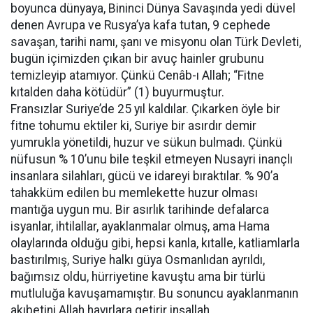
boyunca dünyaya, Bininci Dünya Savaşında yedi düvel
denen Avrupa ve Rusya’ya kafa tutan, 9 cephede
savaşan, tarihi namı, şanı ve misyonu olan Türk Devleti,
bugün içimizden çıkan bir avuç hainler grubunu
temizleyip atamıyor. Çünkü Cenâb-ı Allah; “Fitne
kıtalden daha kötüdür” (1) buyurmuştur.
Fransızlar Suriye’de 25 yıl kaldılar. Çıkarken öyle bir
fitne tohumu ektiler ki, Suriye bir asırdır demir
yumrukla yönetildi, huzur ve sükun bulmadı. Çünkü
nüfusun % 10’unu bile teşkil etmeyen Nusayri inançlı
insanlara silahları, gücü ve idareyi bıraktılar. % 90’a
tahakküm edilen bu memlekette huzur olması
mantığa uygun mu. Bir asırlık tarihinde defalarca
isyanlar, ihtilallar, ayaklanmalar olmuş, ama Hama
olaylarında olduğu gibi, hepsi kanla, kıtalle, katliamlarla
bastırılmış, Suriye halkı güya Osmanlıdan ayrıldı,
bağımsız oldu, hürriyetine kavuştu ama bir türlü
mutluluğa kavuşamamıştır. Bu sonuncu ayaklanmanın
akıbetini Allah hayırlara getirir inşallah.