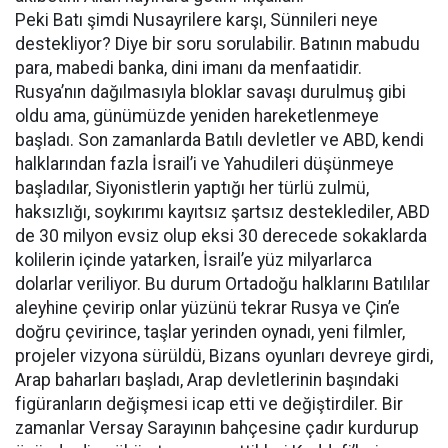
Peki Batı şimdi Nusayrilere karşı, Sünnileri neye
destekliyor? Diye bir soru sorulabilir. Batının mabudu
para, mabedi banka, dini imanı da menfaatidir.
Rusya’nın dağılmasıyla bloklar savaşı durulmuş gibi
oldu ama, günümüzde yeniden hareketlenmeye
başladı. Son zamanlarda Batılı devletler ve ABD, kendi
halklarından fazla İsrail’i ve Yahudileri düşünmeye
başladılar, Siyonistlerin yaptığı her türlü zulmü,
haksızlığı, soykırımı kayıtsız şartsız desteklediler, ABD
de 30 milyon evsiz olup eksi 30 derecede sokaklarda
kolilerin içinde yatarken, İsrail’e yüz milyarlarca
dolarlar veriliyor. Bu durum Ortadoğu halklarını Batılılar
aleyhine çevirip onlar yüzünü tekrar Rusya ve Çin’e
doğru çevirince, taşlar yerinden oynadı, yeni filmler,
projeler vizyona sürüldü, Bizans oyunları devreye girdi,
Arap baharları başladı, Arap devletlerinin başındaki
figüranların değişmesi icap etti ve değiştirdiler. Bir
zamanlar Versay Sarayının bahçesine çadır kurdurup