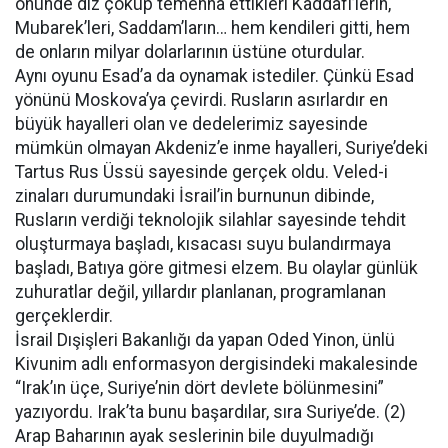
önünde diz çöküp temenna ettikleri Kaddafi’lerin,
Mubarek’leri, Saddam’ların… hem kendileri gitti, hem
de onların milyar dolarlarının üstüne oturdular.
Aynı oyunu Esad’a da oynamak istediler. Çünkü Esad
yönünü Moskova’ya çevirdi. Rusların asırlardır en
büyük hayalleri olan ve dedelerimiz sayesinde
mümkün olmayan Akdeniz’e inme hayalleri, Suriye’deki
Tartus Rus Üssü sayesinde gerçek oldu. Veled-i
zinaları durumundaki İsrail’in burnunun dibinde,
Rusların verdiği teknolojik silahlar sayesinde tehdit
oluşturmaya başladı, kısacası suyu bulandırmaya
başladı, Batıya göre gitmesi elzem. Bu olaylar günlük
zuhuratlar değil, yıllardır planlanan, programlanan
gerçeklerdir.
İsrail Dışişleri Bakanlığı da yapan Oded Yinon, ünlü
Kivunim adlı enformasyon dergisindeki makalesinde
“Irak’ın üçe, Suriye’nin dört devlete bölünmesini”
yazıyordu. Irak’ta bunu başardılar, sıra Suriye’de. (2)
Arap Baharının ayak seslerinin bile duyulmadığı