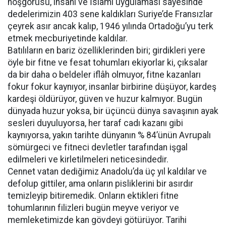
hoşgörüsü, insanî ve İslâmî uygulaması sayesinde
dedelerimizin 403 sene kaldıkları Suriye’de Fransızlar
çeyrek asır ancak kalıp, 1946 yılında Ortadoğu’yu terk
etmek mecburiyetinde kaldılar.
Batılıların en bariz özelliklerinden biri; girdikleri yere
öyle bir fitne ve fesat tohumları ekiyorlar ki, çıksalar
da bir daha o beldeler iflâh olmuyor, fitne kazanları
fokur fokur kaynıyor, insanlar birbirine düşüyor, kardeş
kardeşi öldürüyor, güven ve huzur kalmıyor. Bugün
dünyada huzur yoksa, bir üçüncü dünya savaşının ayak
sesleri duyuluyorsa, her taraf cadı kazanı gibi
kaynıyorsa, yakın tarihte dünyanın % 84’ünün Avrupalı
sömürgeci ve fitneci devletler tarafından işgal
edilmeleri ve kirletilmeleri neticesindedir.
Cennet vatan dediğimiz Anadolu’da üç yıl kaldılar ve
defolup gittiler, ama onların pisliklerini bir asırdır
temizleyip bitiremedik. Onların ektikleri fitne
tohumlarının filizleri bugün meyve veriyor ve
memleketimizde kan gövdeyi götürüyor. Tarihi