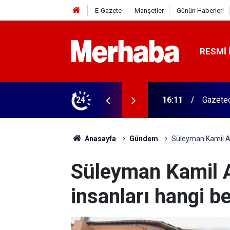
E-Gazete
Manşetler
Günün Haberleri
RESMI 
ğitim Kampüsü'ne ziyaret
24
15:45
Başkan 
Anasayfa
Gündem
Süleyman Kamil Akı
Süleyman Kamil A
insanları hangi be