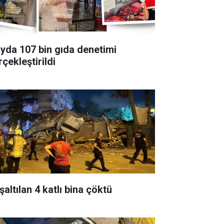
ayda 107 bin gıda denetimi
çekleştirildi
altılan 4 katlı bina çöktü