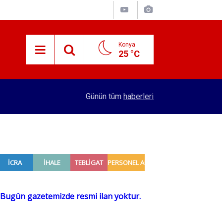
Konya
25 °C
15:38
Konyalı patron 70 bin TL maaşla personel arıyor!
Günün tüm
haberleri