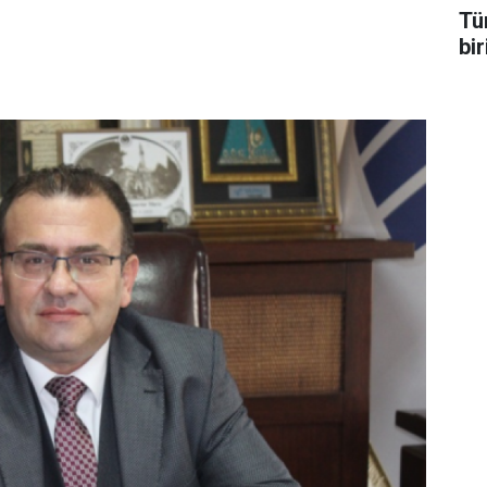
Tü
bir