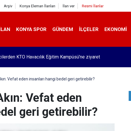
Arşiv
Konya Eleman İlanları
İlan ver
Resmi İlanlar
İLAN
KONYA SPOR
GÜNDEM
İLÇELER
EKONOMI
Pekyatırmacı’dan esnaf ziyareti
n: Vefat eden insanları hangi bedel geri getirebilir?
kın: Vefat eden
del geri getirebilir?