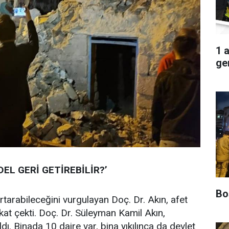
1 
ger
EL GERİ GETİREBİLİR?’
Boş
rtarabileceğini vurgulayan Doç. Dr. Akın, afet
kat çekti. Doç. Dr. Süleyman Kamil Akın,
dı. Binada 10 daire var, bina yıkılınca da devlet