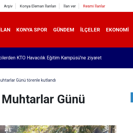
Arşiv
Konya Eleman İlanları
İlan ver
Resmi İlanlar
İLAN
KONYA SPOR
GÜNDEM
İLÇELER
EKONOMI
Pekyatırmacı’dan esnaf ziyareti
uhtarlar Günü törenle kutlandı
 Muhtarlar Günü