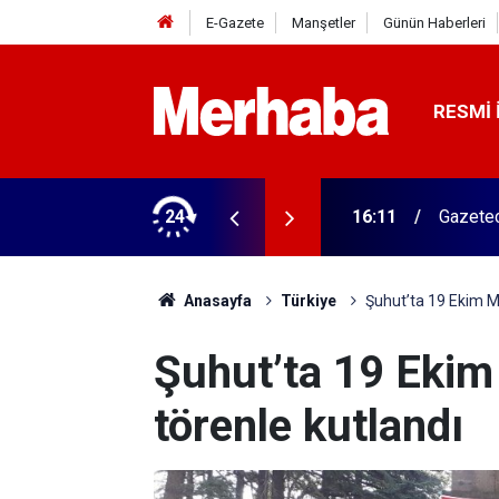
E-Gazete
Manşetler
Günün Haberleri
RESMI 
ğitim Kampüsü'ne ziyaret
24
15:45
Başkan 
Anasayfa
Türkiye
Şuhut’ta 19 Ekim M
Şuhut’ta 19 Ekim
törenle kutlandı