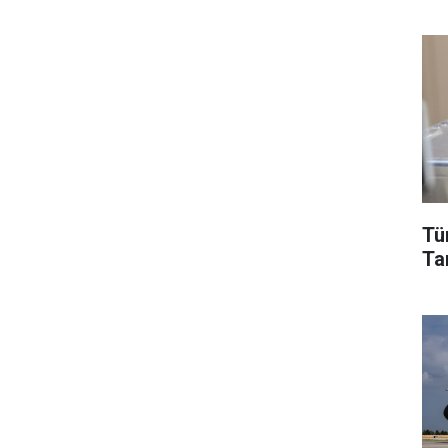
Tü
Tar