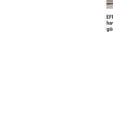
EF
ha
gö