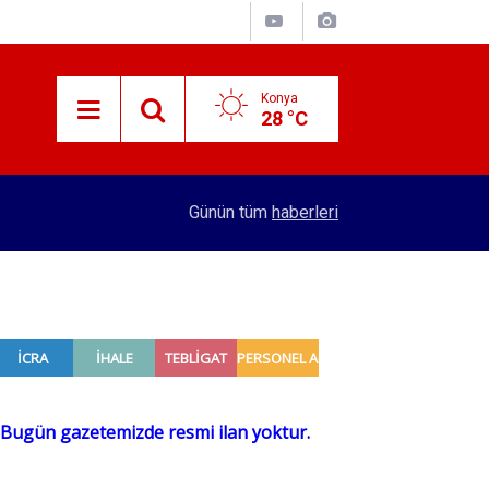
Konya
28 °C
15:38
Konyalı patron 70 bin TL maaşla personel arıyor!
Günün tüm
haberleri