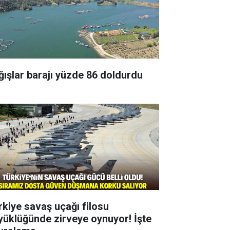
ğışlar barajı yüzde 86 doldurdu
rkiye savaş uçağı filosu
yüklüğünde zirveye oynuyor! İşte