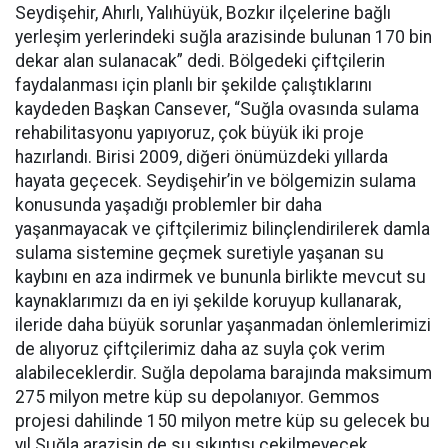
Seydişehir, Ahırlı, Yalıhüyük, Bozkır ilçelerine bağlı
yerleşim yerlerindeki suğla arazisinde bulunan 170 bin
dekar alan sulanacak” dedi. Bölgedeki çiftçilerin
faydalanması için planlı bir şekilde çalıştıklarını
kaydeden Başkan Cansever, “Suğla ovasında sulama
rehabilitasyonu yapıyoruz, çok büyük iki proje
hazırlandı. Birisi 2009, diğeri önümüzdeki yıllarda
hayata geçecek. Seydişehir’in ve bölgemizin sulama
konusunda yaşadığı problemler bir daha
yaşanmayacak ve çiftçilerimiz bilinçlendirilerek damla
sulama sistemine geçmek suretiyle yaşanan su
kaybını en aza indirmek ve bununla birlikte mevcut su
kaynaklarımızı da en iyi şekilde koruyup kullanarak,
ileride daha büyük sorunlar yaşanmadan önlemlerimizi
de alıyoruz çiftçilerimiz daha az suyla çok verim
alabileceklerdir. Suğla depolama barajında maksimum
275 milyon metre küp su depolanıyor. Gemmos
projesi dahilinde 150 milyon metre küp su gelecek bu
yıl Suğla arazisin de su sıkıntısı çekilmeyecek