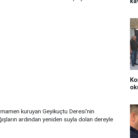
ka
Ko
ok
mamen kuruyan Geyikuçtu Deresi'nin
ğışların ardından yeniden suyla dolan dereyle