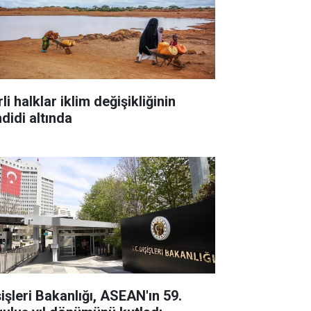
li halklar iklim değişikliğinin
didi altında
şişleri Bakanlığı, ASEAN'ın 59.