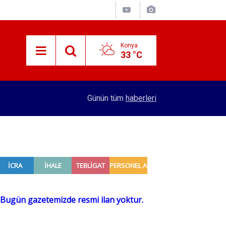
Konya
33 °C
adı
16:32
Konya'dan 4 şehre hızlı tren hattı yapılacak! Se
Günün tüm
haberleri