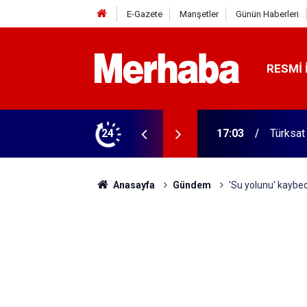
E-Gazete
Manşetler
Günün Haberleri
RESMI 
 ilgili yeni karar
24
16:57
Türkiye
Anasayfa
Gündem
'Su yolunu' kaybe