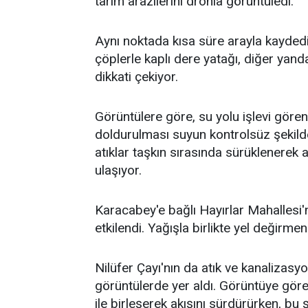
tarım arazilerini dronla görüntüledi.
Aynı noktada kısa süre arayla kayded
çöplerle kaplı dere yatağı, diğer yan
dikkati çekiyor.
Görüntülere göre, su yolu işlevi gören 
doldurulması suyun kontrolsüz şekilde
atıklar taşkın sırasında sürüklenerek a
ulaşıyor.
Karacabey'e bağlı Hayırlar Mahallesi'
etkilendi. Yağışla birlikte yel değirmen
Nilüfer Çayı'nın da atık ve kanalizasy
görüntülerde yer aldı. Görüntüye gör
ile birleşerek akışını sürdürürken, bu ş