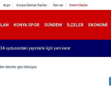
Arşiv
Konya Eleman İlanları
İlan ver
Resmi İlanlar
İLAN
KONYA SPOR
GÜNDEM
İLÇELER
EKONOMI
'de benzin fiyatlarında tarihi olay! Bu 51 şehirde yeni dönem başl
den dereler geri dönüyor