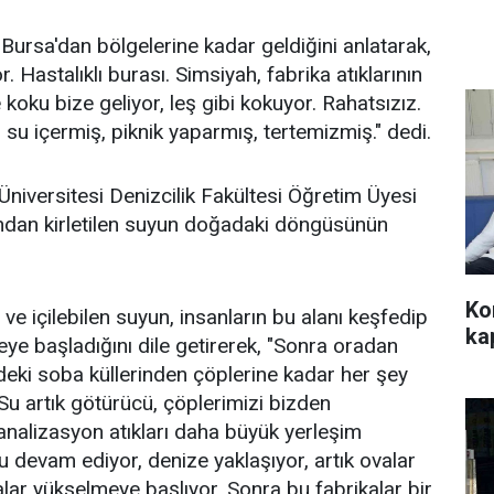
in Bursa'dan bölgelerine kadar geldiğini anlatarak,
 Hastalıklı burası. Simsiyah, fabrika atıklarının
 koku bize geliyor, leş gibi kokuyor. Rahatsızız.
su içermiş, piknik yaparmış, tertemizmiş." dedi.
Üniversitesi Denizcilik Fakültesi Öğretim Üyesi
fından kirletilen suyun doğadaki döngüsünün
Ko
e içilebilen suyun, insanların bu alanı keşfedip
ka
ye başladığını dile getirerek, "Sonra oradan
ydeki soba küllerinden çöplerine kadar her şey
Su artık götürücü, çöplerimizi bizden
 kanalizasyon atıkları daha büyük yerleşim
su devam ediyor, denize yaklaşıyor, artık ovalar
alar yükselmeye başlıyor. Sonra bu fabrikalar bir