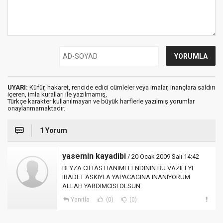
UYARI:
Küfür, hakaret, rencide edici cümleler veya imalar, inançlara saldırı
içeren, imla kuralları ile yazılmamış,
Türkçe karakter kullanılmayan ve büyük harflerle yazılmış yorumlar
onaylanmamaktadır.
1 Yorum
yasemin kayadibi
/ 20 Ocak 2009 Salı 14:42
BEYZA CILTAS HANIMEFENDININ BU VAZIFEYI
IBADET ASKIYLA YAPACAGINA INANIYORUM
ALLAH YARDIMCISI OLSUN
Yanıtla
(0)
(0)