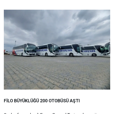
FİLO BÜYÜKLÜĞÜ 200 OTOBÜSÜ AŞTI