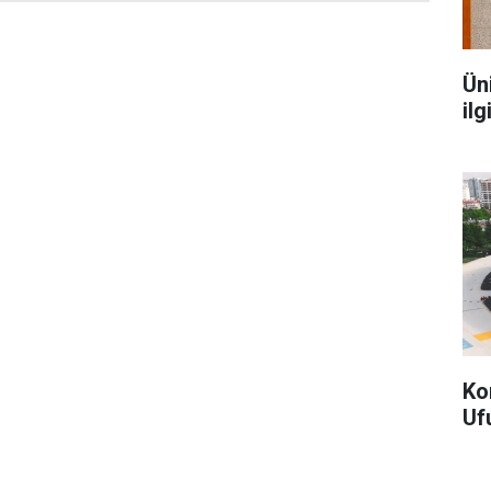
Ün
ilg
Ko
Uf