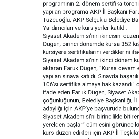
programının 2. dönem sertifika tören
yapılan programa AKP İl Başkanı Far
Tuzcuoğlu, AKP Selçuklu Belediye Baş
Yardımcıları ve kursiyerler katıldı.
Siyaset Akademisi’nin ikincisini düze
Dügen, birinci dönemde kursa 352 kişi
kursiyere sertifikalarını verdiklerini 
Siyaset Akademisi’nin ikinci dönem k
aktaran Faruk Dügen, “Kursa devam e
yapılan sınava katıldı. Sınavda başarı
106’sı sertifika almaya hak kazandı” 
ifade eden Faruk Dügen, Siyaset Akade
çoğunluğunun, Belediye Başkanlığı, İl
adaylığı için AKP’ye başvuruda bulund
Siyaset Akademisi’ni birincilikle bit
yerelden başlar” cümlesini görünce kur
kurs düzenledikleri için AKP İl Teşkil