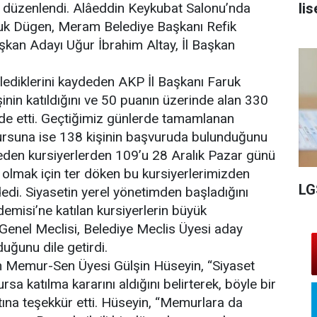
lis
i düzenlendi. Alâeddin Keykubat Salonu’nda
uk Dügen, Meram Belediye Başkanı Refik
kan Adayı Uğur İbrahim Altay, İl Başkan
nlediklerini kaydeden AKP İl Başkanı Faruk
nin katıldığını ve 50 puanın üzerinde alan 330
ifade etti. Geçtiğimiz günlerde tamamlanan
ursuna ise 138 kişinin başvuruda bulunduğunu
den kursiyerlerden 109’u 28 Aralık Pazar günü
lı olmak için ter döken bu kursiyerlerimizden
LG
dedi. Siyasetin yerel yönetimden başladığını
misi’ne katılan kursiyerlerin büyük
 Genel Meclisi, Belediye Meclis Üyesi aday
uğunu dile getirdi.
iren Memur-Sen Üyesi Gülşin Hüseyin, “Siyaset
sa katılma kararını aldığını belirterek, böyle bir
atına teşekkür etti. Hüseyin, “Memurlara da