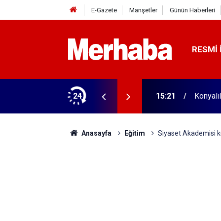
E-Gazete
Manşetler
Günün Haberleri
RESMI 
 yandı
24
15:21
Konyalı
Anasayfa
Eğitim
Siyaset Akademisi kur