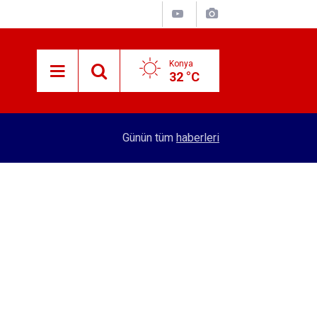
Konya
32 °C
14:47
Benzine dev indirim kesinleşti! Kimse sevinm
Günün tüm
haberleri