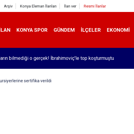
Arşiv
Konya Eleman İlanları
İlan ver
Resmi İlanlar
İLAN
KONYA SPOR
GÜNDEM
İLÇELER
EKONOMI
ların bilmediği o gerçek! İbrahimoviç'le top koşturmuştu
siyerlerine sertifika verildi