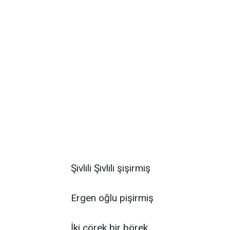
Şivlili Şivlili şişirmiş
Ergen oğlu pişirmiş
İki çörek bir börek