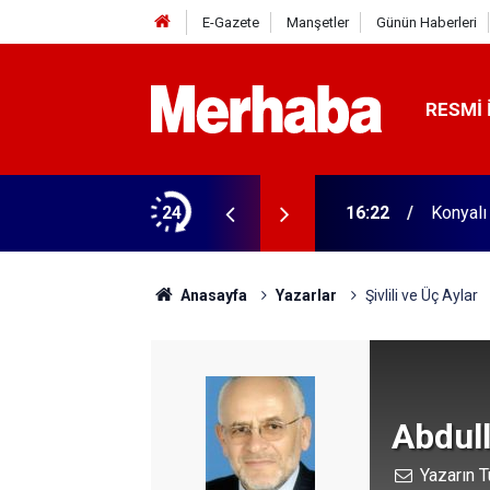
E-Gazete
Manşetler
Günün Haberleri
RESMI 
heli tutuklandı
24
16:22
Konyalı
Anasayfa
Yazarlar
Şivlili ve Üç Aylar
Abdul
Yazarın T