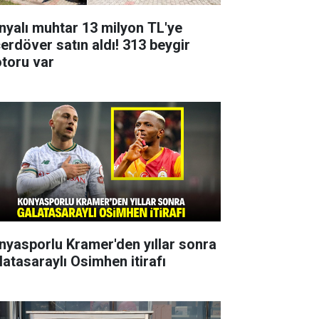
nyalı muhtar 13 milyon TL'ye
çerdöver satın aldı! 313 beygir
toru var
nyasporlu Kramer'den yıllar sonra
latasaraylı Osimhen itirafı