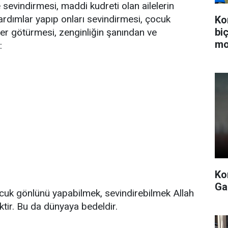
sevindirmesi, maddi kudreti olan ailelerin
ardımlar yapıp onları sevindirmesi, çocuk
Ko
bi
eler götürmesi, zenginliğin şanından ve
mo
:
Ko
Ga
ocuk gönlünü yapabilmek, sevindirebilmek Allah
ir. Bu da dünyaya bedeldir.