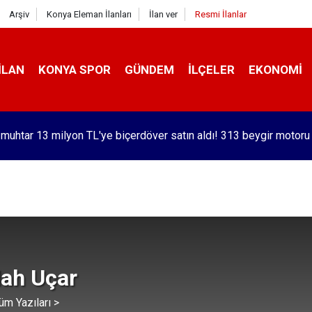
Arşiv
Konya Eleman İlanları
İlan ver
Resmi İlanlar
İLAN
KONYA SPOR
GÜNDEM
İLÇELER
EKONOMI
 muhtar 13 milyon TL'ye biçerdöver satın aldı! 313 beygir motoru
lah Uçar
üm Yazıları >