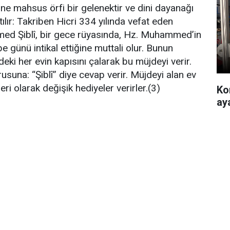
ine mahsus örfi bir gelenektir ve dini dayanağı
ılır: Takriben Hicri 334 yılında vefat eden
ed Şiblî, bir gece rüyasında, Hz. Muhammed’in
 günü intikal ettiğine muttali olur. Bunun
eki her evin kapısını çalarak bu müjdeyi verir.
rusuna: “Şiblî” diye cevap verir. Müjdeyi alan ev
eri olarak değişik hediyeler verirler.(3)
Ko
ay