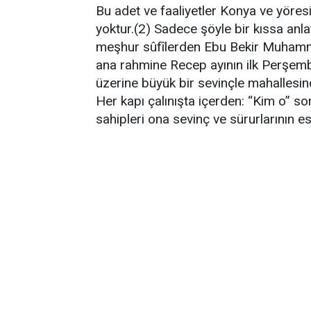
Bu adet ve faaliyetler Konya ve yöres
yoktur.(2) Sadece şöyle bir kıssa anlat
meşhur sûfîlerden Ebu Bekir Muhamm
ana rahmine Recep ayının ilk Perşembe
üzerine büyük bir sevinçle mahallesind
Her kapı çalınışta içerden: “Kim o” so
sahipleri ona sevinç ve sürurlarının es