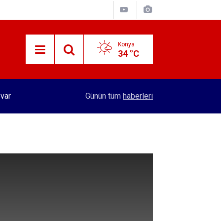
Konya
34 °C
 var
16:04
Konyasporlu Kramer'den yıllar sonra Galatasarayl
Günün tüm
haberleri