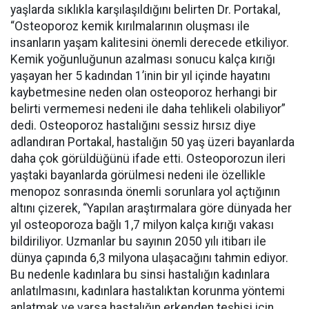
yaşlarda sıklıkla karşılaşıldığını belirten Dr. Portakal,
“Osteoporoz kemik kırılmalarının oluşması ile
insanların yaşam kalitesini önemli derecede etkiliyor.
Kemik yoğunluğunun azalması sonucu kalça kırığı
yaşayan her 5 kadından 1’inin bir yıl içinde hayatını
kaybetmesine neden olan osteoporoz herhangi bir
belirti vermemesi nedeni ile daha tehlikeli olabiliyor”
dedi. Osteoporoz hastalığını sessiz hırsız diye
adlandıran Portakal, hastalığın 50 yaş üzeri bayanlarda
daha çok görüldüğünü ifade etti. Osteoporozun ileri
yaştaki bayanlarda görülmesi nedeni ile özellikle
menopoz sonrasında önemli sorunlara yol açtığının
altını çizerek, “Yapılan araştırmalara göre dünyada her
yıl osteoporoza bağlı 1,7 milyon kalça kırığı vakası
bildiriliyor. Uzmanlar bu sayının 2050 yılı itibarı ile
dünya çapında 6,3 milyona ulaşacağını tahmin ediyor.
Bu nedenle kadınlara bu sinsi hastalığın kadınlara
anlatılmasını, kadınlara hastalıktan korunma yöntemi
anlatmak ve varsa hastalığın erkenden teşhisi için