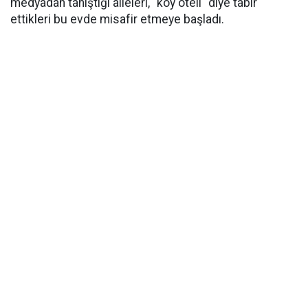
medyadan tanıştığı aileleri, "köy oteli" diye tabir
ettikleri bu evde misafir etmeye başladı.