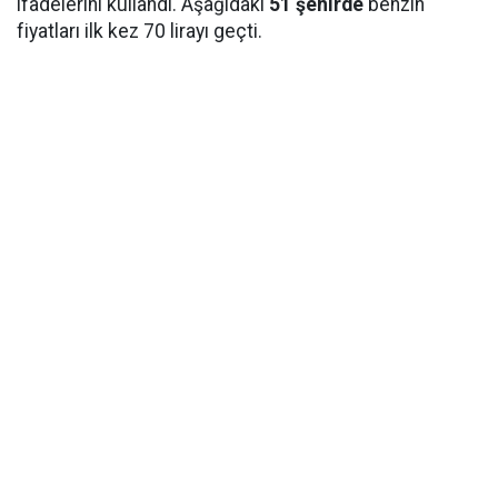
ifadelerini kullandı. Aşağıdaki
51 şehirde
benzin
fiyatları ilk kez 70 lirayı geçti.