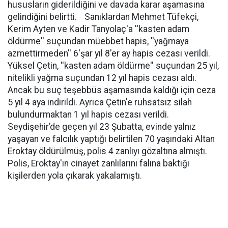
hususların giderildiğini ve davada karar aşamasına
gelindiğini belirtti. Sanıklardan Mehmet Tüfekçi,
Kerim Ayten ve Kadir Tanyolaç'a ''kasten adam
öldürme'' suçundan müebbet hapis, ''yağmaya
azmettirmeden'' 6'şar yıl 8'er ay hapis cezası verildi.
Yüksel Çetin, ''kasten adam öldürme'' suçundan 25 yıl,
nitelikli yağma suçundan 12 yıl hapis cezası aldı.
Ancak bu suç teşebbüs aşamasında kaldığı için ceza
5 yıl 4 aya indirildi. Ayrıca Çetin'e ruhsatsız silah
bulundurmaktan 1 yıl hapis cezası verildi.
Seydişehir’de geçen yıl 23 Şubatta, evinde yalnız
yaşayan ve falcılık yaptığı belirtilen 70 yaşındaki Altan
Eroktay öldürülmüş, polis 4 zanlıyı gözaltına almıştı.
Polis, Eroktay'ın cinayet zanlılarını falına baktığı
kişilerden yola çıkarak yakalamıştı.