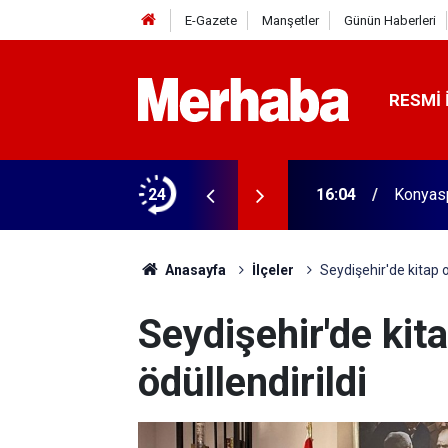
E-Gazete
Manşetler
Günün Haberleri
RESMI 
aldı! 313 beygir motoru var
24
16:04
Konyasp
Anasayfa
İlçeler
Seydişehir'de kitap o
Seydişehir'de kit
ödüllendirildi