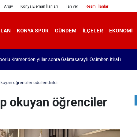
Arşiv
Konya Eleman İlanları
İlan ver
Resmi İlanlar
İLAN
KONYA SPOR
GÜNDEM
İLÇELER
EKONOMI
orlu Kramer'den yıllar sonra Galatasaraylı Osimhen itirafı
kuyan öğrenciler ödüllendirildi
ap okuyan öğrenciler