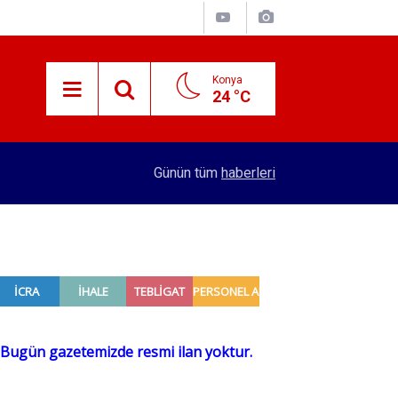
Konya
24 °C
15:29
Merkez Bankası rezervleri açıklandı
Günün tüm
haberleri