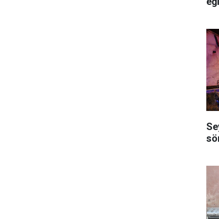
eğ
Se
sö