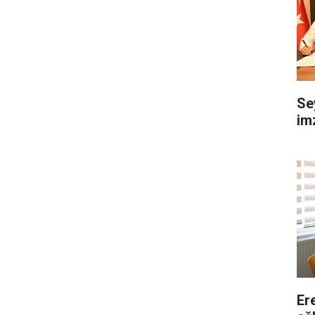
Se
imz
Er