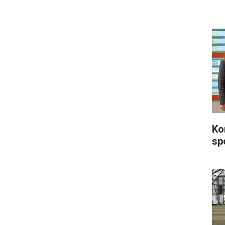
Ko
sp