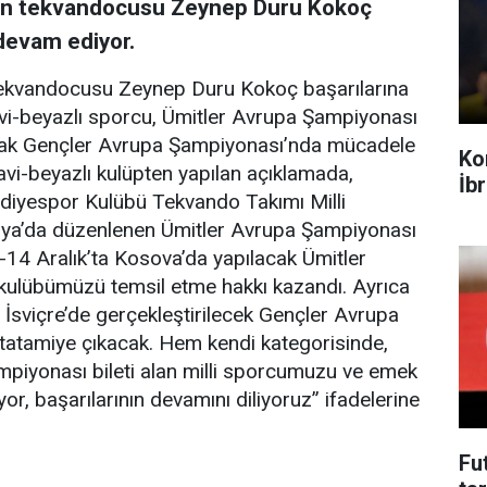
nün tekvandocusu Zeynep Duru Kokoç
 devam ediyor.
tekvandocusu Zeynep Duru Kokoç başarılarına
vi-beyazlı sporcu, Ümitler Avrupa Şampiyonası
larak Gençler Avrupa Şampiyonası’nda mücadele
Ko
mavi-beyazlı kulüpten yapılan açıklamada,
İb
ediyespor Kulübü Tekvando Takımı Milli
ya’da düzenlenen Ümitler Avrupa Şampiyonası
-14 Aralık’ta Kosova’da yapılacak Ümitler
kulübümüzü temsil etme hakkı kazandı. Ayrıca
İsviçre’de gerçekleştirilecek Gençler Avrupa
 tatamiye çıkacak. Hem kendi kategorisinde,
piyonası bileti alan milli sporcumuzu ve emek
or, başarılarının devamını diliyoruz” ifadelerine
Fu