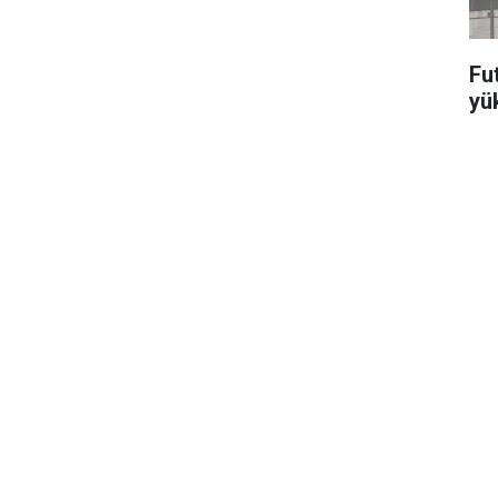
Fut
yü