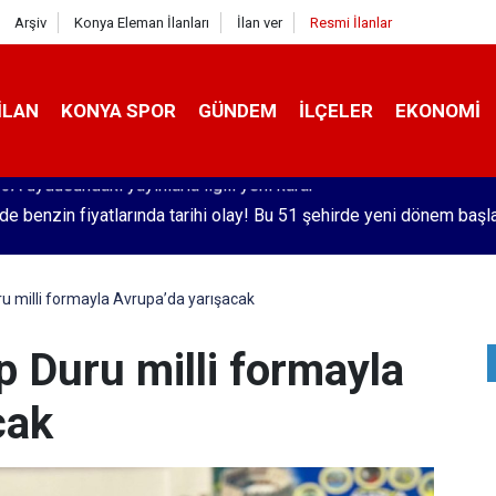
Arşiv
Konya Eleman İlanları
İlan ver
Resmi İlanlar
İLAN
KONYA SPOR
GÜNDEM
İLÇELER
EKONOMI
'de benzin fiyatlarında tarihi olay! Bu 51 şehirde yeni dönem başl
u milli formayla Avrupa’da yarışacak
p Duru milli formayla
cak