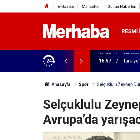
E-Gazete
Manşetler
Günün Haberleri
RESMI 
 ilgili yeni karar
24
16:57
Türkiye
Anasayfa
Spor
Selçuklulu Zeynep Dur
Selçuklulu Zeyne
Avrupa’da yarışa