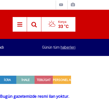
Konya
33 °C
adı
16:32
Konya'dan 4 şehre hızlı tren hattı yapılacak! Se
Günün tüm
haberleri