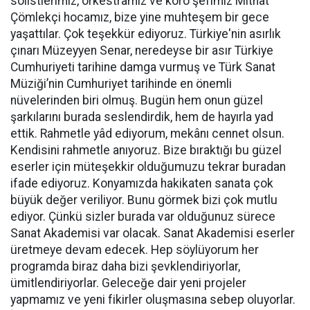
solistlerimiz, orkestramız ve koro şefimiz Mithat
Çömlekçi hocamız, bize yine muhteşem bir gece
yaşattılar. Çok teşekkür ediyoruz. Türkiye'nin asırlık
çınarı Müzeyyen Senar, neredeyse bir asır Türkiye
Cumhuriyeti tarihine damga vurmuş ve Türk Sanat
Müziği’nin Cumhuriyet tarihinde en önemli
nüvelerinden biri olmuş. Bugün hem onun güzel
şarkılarını burada seslendirdik, hem de hayırla yad
ettik. Rahmetle yâd ediyorum, mekânı cennet olsun.
Kendisini rahmetle anıyoruz. Bize bıraktığı bu güzel
eserler için müteşekkir olduğumuzu tekrar buradan
ifade ediyoruz. Konyamızda hakikaten sanata çok
büyük değer veriliyor. Bunu görmek bizi çok mutlu
ediyor. Çünkü sizler burada var olduğunuz sürece
Sanat Akademisi var olacak. Sanat Akademisi eserler
üretmeye devam edecek. Hep söylüyorum her
programda biraz daha bizi şevklendiriyorlar,
ümitlendiriyorlar. Geleceğe dair yeni projeler
yapmamız ve yeni fikirler oluşmasına sebep oluyorlar.