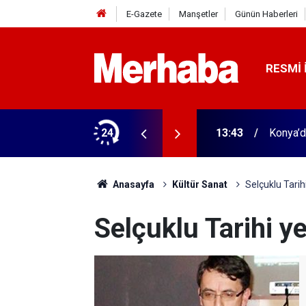
E-Gazete
Manşetler
Günün Haberleri
RESMI 
 yeni isim
24
13:36
Konya'da
Anasayfa
Kültür Sanat
Selçuklu Tarih
Selçuklu Tarihi y