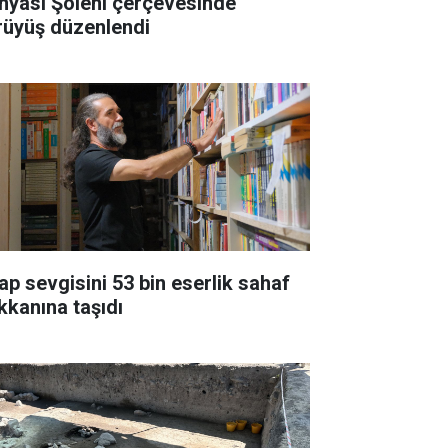
nyası Şöleni çerçevesinde
rüyüş düzenlendi
tap sevgisini 53 bin eserlik sahaf
kkanına taşıdı