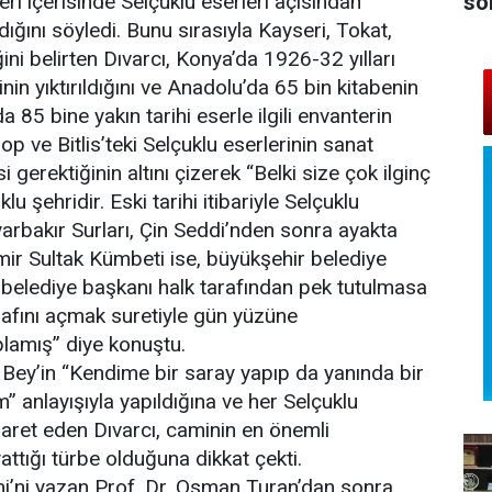
so
eri içerisinde Selçuklu eserleri açısından
dığını söyledi. Bunu sırasıyla Kayseri, Tokat,
ini belirten Dıvarcı, Konya’da 1926-32 yılları
in yıktırıldığını ve Anadolu’da 65 bin kitabenin
a 85 bine yakın tarihi eserle ilgili envanterin
p ve Bitlis’teki Selçuklu eserlerinin sanat
gerektiğinin altını çizerek “Belki size çok ilginç
u şehridir. Eski tarihi itibariyle Selçuklu
yarbakır Surları, Çin Seddi’nden sonra ayakta
mir Sultak Kümbeti ise, büyükşehir belediye
 belediye başkanı halk tarafından pek tutulmasa
trafını açmak suretiyle gün yüzüne
plamış” diye konuştu.
 Bey’in “Kendime bir saray yapıp da yanında bir
 anlayışıyla yapıldığına ve her Selçuklu
şaret eden Dıvarcı, caminin en önemli
ttığı türbe olduğuna dikkat çekti.
hi’ni yazan Prof. Dr. Osman Turan’dan sonra