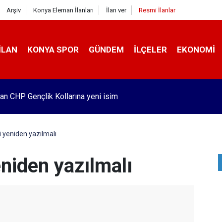
Arşiv
Konya Eleman İlanları
İlan ver
Resmi İlanlar
İLAN
KONYA SPOR
GÜNDEM
İLÇELER
EKONOMI
 kiraz üreticisi krizde! İşte zararın boyutu
i yeniden yazılmalı
eniden yazılmalı