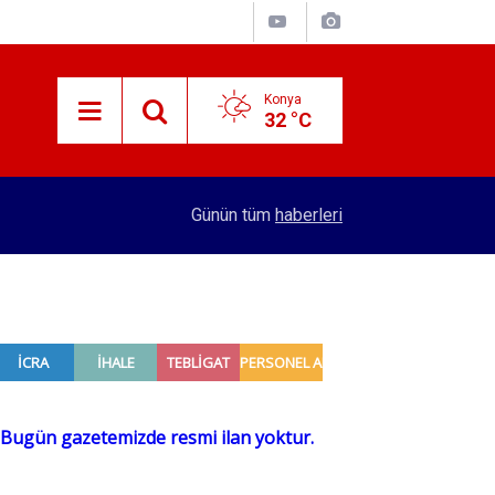
Konya
32 °C
12:14
Birlikte Kanat Çırpmak
Günün tüm
haberleri