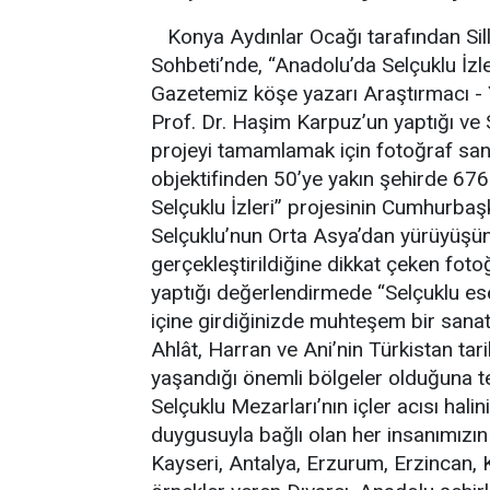
Konya Aydınlar Ocağı tarafından Sille
Sohbeti’nde, “Anadolu’da Selçuklu İzleri
Gazetemiz köşe yazarı Araştırmacı - Y
Prof. Dr. Haşim Karpuz’un yaptığı ve 
projeyi tamamlamak için fotoğraf san
objektifinden 50’ye yakın şehirde 676 t
Selçuklu İzleri” projesinin Cumhurbaş
Selçuklu’nun Orta Asya’dan yürüyüşün
gerçekleştirildiğine dikkat çeken foto
yaptığı değerlendirmede “Selçuklu eser
içine girdiğinizde muhteşem bir sanat 
Ahlât, Harran ve Ani’nin Türkistan ta
yaşandığı önemli bölgeler olduğuna t
Selçuklu Mezarları’nın içler acısı halin
duygusuyla bağlı olan her insanımızın 
Kayseri, Antalya, Erzurum, Erzincan, 