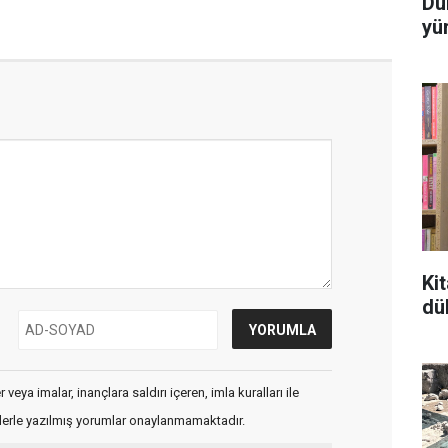
Dü
yü
Ki
dü
veya imalar, inançlara saldırı içeren, imla kuralları ile
flerle yazılmış yorumlar onaylanmamaktadır.