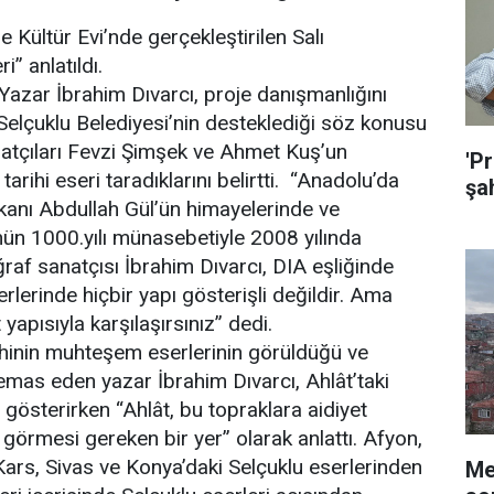
 Kültür Evi’nde gerçekleştirilen Salı
” anlatıldı.
azar İbrahim Dıvarcı, proje danışmanlığını
Selçuklu Belediyesi’nin desteklediği söz konusu
atçıları Fevzi Şimşek ve Ahmet Kuş’un
'Pr
arihi eseri taradıklarını belirtti. “Anadolu’da
şah
kanı Abdullah Gül’ün himayelerinde ve
ün 1000.yılı münasebetiyle 2008 yılında
ğraf sanatçısı İbrahim Dıvarcı, DIA eşliğinde
lerinde hiçbir yapı gösterişli değildir. Ama
yapısıyla karşılaşırsınız” dedi.
rihinin muhteşem eserlerinin görüldüğü ve
emas eden yazar İbrahim Dıvarcı, Ahlât’taki
i gösterirken “Ahlât, bu topraklara aidiyet
görmesi gereken bir yer” olarak anlattı. Afyon,
Kars, Sivas ve Konya’daki Selçuklu eserlerinden
Me