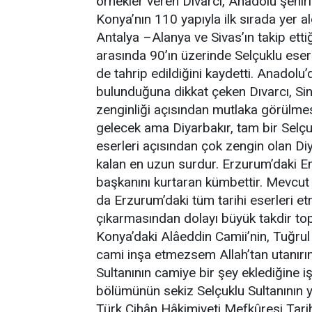
örnekler veren Dıvarcı, Anadolu şehirl
Konya’nın 110 yapıyla ilk sırada yer al
Antalya –Alanya ve Sivas’ın takip ettiğ
arasında 90’ın üzerinde Selçuklu eserin
de tahrip edildiğini kaydetti. Anadolu’d
bulunduğuna dikkat çeken Dıvarcı, Sino
zenginliği açısından mutlaka görülmesi 
gelecek ama Diyarbakır, tam bir Selçukl
eserleri açısından çok zengin olan Di
kalan en uzun surdur. Erzurum’daki E
başkanını kurtaran kümbettir. Mevcut
da Erzurum’daki tüm tarihi eserleri e
çıkarmasından dolayı büyük takdir to
Konya’daki Alâeddin Camii’nin, Tuğrul
cami inşa etmezsem Allah’tan utanırım”
Sultanının camiye bir şey eklediğine i
bölümünün sekiz Selçuklu Sultanının ya
Türk Cihân Hâkimiyeti Mefkûresi Tari