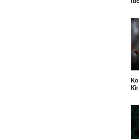
idd
Ko
Ki