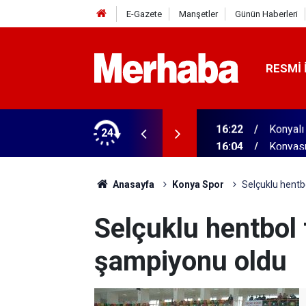
E-Gazete
Manşetler
Günün Haberleri
RESMI 
aldı! 313 beygir motoru var
24
16:04
Konyasp
Anasayfa
Konya Spor
Selçuklu hentb
Selçuklu hentbol 
şampiyonu oldu