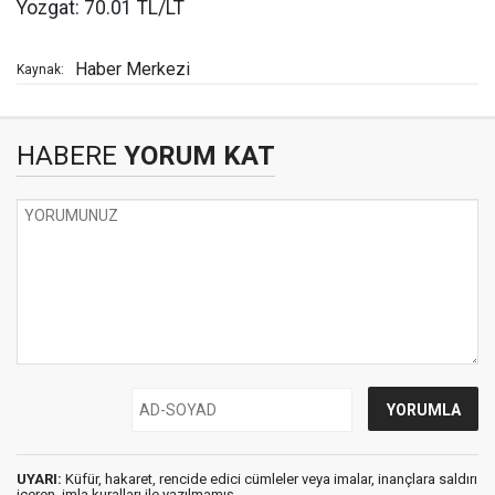
Yozgat: 70.01 TL/LT
Haber Merkezi
Kaynak:
HABERE
YORUM KAT
UYARI:
Küfür, hakaret, rencide edici cümleler veya imalar, inançlara saldırı
içeren, imla kuralları ile yazılmamış,