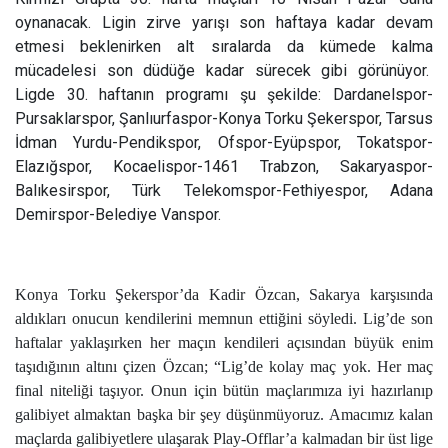
oynanacak. Ligin zirve yarışı son haftaya kadar devam
etmesi beklenirken alt sıralarda da kümede kalma
mücadelesi son düdüğe kadar sürecek gibi görünüyor.
Ligde 30. haftanın programı şu şekilde: Dardanelspor-
Pursaklarspor, Şanlıurfaspor-Konya Torku Şekerspor, Tarsus
İdman Yurdu-Pendikspor, Ofspor-Eyüpspor, Tokatspor-
Elazığspor, Kocaelispor-1461 Trabzon, Sakaryaspor-
Balıkesirspor, Türk Telekomspor-Fethiyespor, Adana
Demirspor-Belediye Vanspor.
Konya Torku Şekerspor’da Kadir Özcan, Sakarya karşısında
aldıkları onucun kendilerini memnun ettiğini söyledi. Lig’de son
haftalar yaklaşırken her maçın kendileri açısından büyük enim
taşıdığının altını çizen Özcan; “Lig’de kolay maç yok. Her maç
final niteliği taşıyor. Onun için bütün maçlarımıza iyi hazırlanıp
galibiyet almaktan başka bir şey düşünmüyoruz. Amacımız kalan
maçlarda galibiyetlere ulaşarak Play-Offlar’a kalmadan bir üst lige