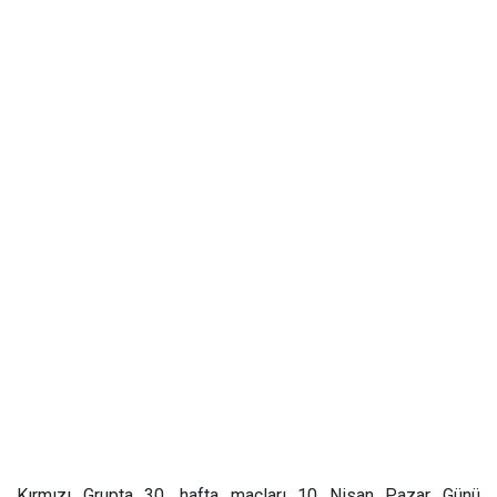
Kırmızı Grupta 30. hafta maçları 10 Nisan Pazar Günü