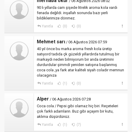
merhaba okur
/ 06 Ağustos 2026 08:02
90 lı yıllarda cam şişede litrelik aroma kola vardı
fenada değildi. inşallah sonunda bazı yerli
bildiklerimize dönmez.
Yanıtla
(0)
(0)
Mehmet sarı
/ 06 Ağustos 2026 07:59
40 yıl önce bu marka aroma fresh kola üretip
satıyord tadıda çk güzeldi yıllardırda tutulmuş bir
markaydı neden bilmiyorum bir anda üretimini
durdurdular şimmdi yeniden satışına başlanmış
coca cola ,ya fark atar kaliteli siyah coladır memnun
olacagınıza
Yanıtla
(1)
(0)
Alper
/ 06 Ağustos 2026 07:28
Coca cola / Pepsi gibi olamaz hiç biri. Reçeteleri
çok farklı adamların. Buz gibi açayım bir kutu,
aklıma düşürdünüz.
Yanıtla
(1)
(7)