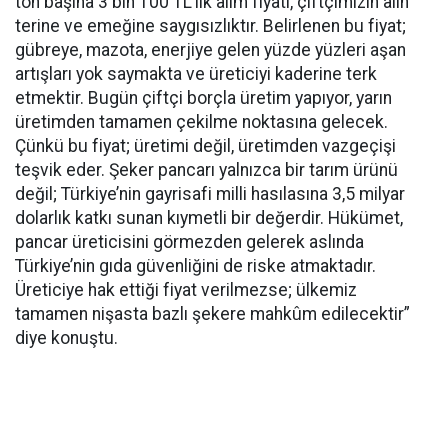
ton başına 3 bin 100 TL’lik alım fiyatı, çiftçimizin alın
terine ve emeğine saygısızlıktır. Belirlenen bu fiyat;
gübreye, mazota, enerjiye gelen yüzde yüzleri aşan
artışları yok saymakta ve üreticiyi kaderine terk
etmektir. Bugün çiftçi borçla üretim yapıyor, yarın
üretimden tamamen çekilme noktasına gelecek.
Çünkü bu fiyat; üretimi değil, üretimden vazgeçişi
teşvik eder. Şeker pancarı yalnızca bir tarım ürünü
değil; Türkiye’nin gayrisafi milli hasılasına 3,5 milyar
dolarlık katkı sunan kıymetli bir değerdir. Hükümet,
pancar üreticisini görmezden gelerek aslında
Türkiye’nin gıda güvenliğini de riske atmaktadır.
Üreticiye hak ettiği fiyat verilmezse; ülkemiz
tamamen nişasta bazlı şekere mahkûm edilecektir”
diye konuştu.