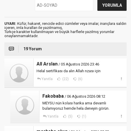
UYARI:
Küfür, hakaret, rencide edici cümleler veya imalar, inançlara saldırı
içeren, imla kuralları ile yazılmamış,
Türkçe karakter kullanılmayan ve büyük harflerle yazılmış yorumlar
onaylanmamaktadır.
19 Yorum
All Arslan
/ 05 Ağustos 2026 23:46
Helal sertifikası da alın Allah rızası için
Yanıtla
(22)
(6)
Fakobaba
/ 06 Ağustos 2026 08:12
MEYSU nün kolası harika ama devamlı
bulamıyoruz hemde hela.deneyin görün.
Yanıtla
(5)
(1)