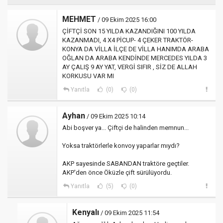
MEHMET
/ 09 Ekim 2025 16:00
ÇİFTÇİ SON 15 YILDA KAZANDIĞINI 100 YILDA
KAZANMADI, 4 X4 PİCUP- 4 ÇEKER TRAKTÖR-
KONYA DA VİLLA İLÇE DE VİLLA HANIMDA ARABA
OĞLAN DA ARABA KENDİNDE MERCEDES YILDA 3
AY ÇALIŞ 9 AY YAT, VERGİ SIFIR , SİZ DE ALLAH
KORKUSU VAR MI
Yanıtla
(0)
(0)
Ayhan
/ 09 Ekim 2025 10:14
Abi boşver ya... Çiftçi de halinden memnun...
Yoksa traktörlerle konvoy yaparlar mıydı?
AKP sayesinde SABANDAN traktöre geçtiler.
AKP'den önce Öküzle çift sürülüyordu.
Yanıtla
(5)
(0)
Kenyalı
/ 09 Ekim 2025 11:54