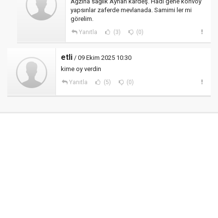
Ağzına sağlık Ayhan kardeş. Hadi gene konvoy
yapsınlar zaferde mevlanada. Samimi ler mi
görelim.
Yanıtla
(3)
(0)
etli
/ 09 Ekim 2025 10:30
kime oy verdin
Yanıtla
(5)
(0)