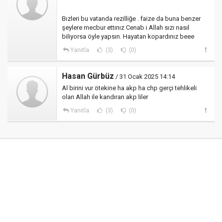
Bızleri bu vatanda rezilliğe . faize da buna benzer
şeylere mecbur ettınız Cenab ı Allah sızı nasıl
biliyorsa öyle yapsın. Hayatan kopardınız beee
Yanıtla
(3)
(0)
Hasan Gürbüz
/ 31 Ocak 2025 14:14
Al birini vur ötekine ha akp ha chp gerçi tehlikeli
olan Allah ile kandıran akp liler
Yanıtla
(3)
(0)