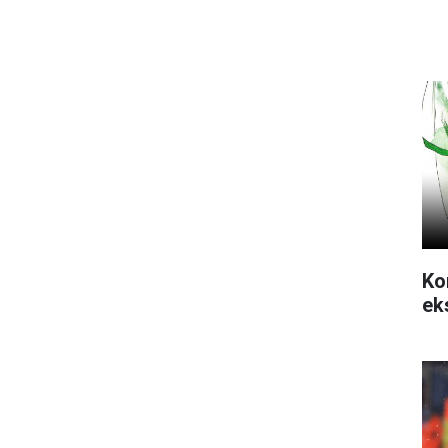
Ko
ek