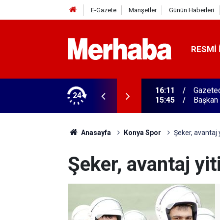
E-Gazete
Manşetler
Günün Haberleri
RESMI 
ğitim Kampüsü'ne ziyaret
24
15:45
Başkan 
Anasayfa
Konya Spor
Şeker, avantaj 
Şeker, avantaj yi