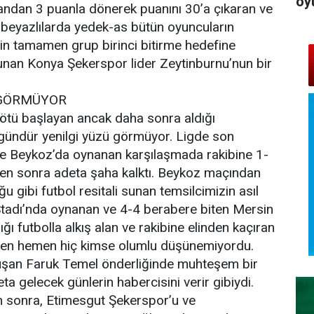
oy
smandan 3 puanla dönerek puanını 30’a çıkaran ve
l-beyazlılarda yedek-as bütün oyuncuların
sin tamamen grup birinci bitirme hedefine
 bulunan Konya Şekerspor lider Zeytinburnu’nun bir
 GÖRMÜYOR
tü başlayan ancak daha sonra aldığı
gündür yenilgi yüzü görmüyor. Ligde son
de Beykoz’da oynanan karşılaşmada rakibine 1-
den sonra adeta şaha kalktı. Beykoz maçından
 gibi futbol resitali sunan temsilcimizin asıl
tadı’nda oynanan ve 4-4 berabere biten Mersin
ı futbolla alkış alan ve rakibine elinden kaçıran
emen hemen hiç kimse olumlu düşünemiyordu.
uşan Faruk Temel önderliğinde muhteşem bir
ta gelecek günlerin habercisini verir gibiydi.
 sonra, Etimesgut Şekerspor’u ve