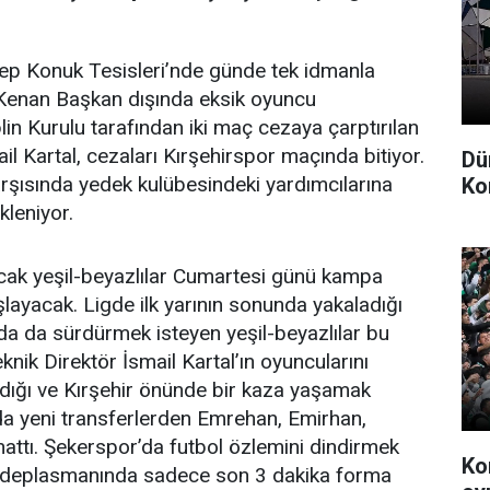
cep Konuk Tesisleri’nde günde tek idmanla
 Kenan Başkan dışında eksik oyuncu
in Kurulu tarafından iki maç cezaya çarptırılan
l Kartal, cezaları Kırşehirspor maçında bitiyor.
Dü
karşısında yedek kulübesindeki yardımcılarına
Ko
kleniyor.
acak yeşil-beyazlılar Cumartesi günü kampa
ayacak. Ligde ilk yarının sonunda yakaladığı
nda da sürdürmek isteyen yeşil-beyazlılar bu
nik Direktör İsmail Kartal’ın oyuncularını
rdığı ve Kırşehir önünde bir kaza yaşamak
sında yeni transferlerden Emrehan, Emirhan,
nattı. Şekerspor’da futbol özlemini dindirmek
Ko
le deplasmanında sadece son 3 dakika forma