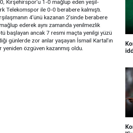
0, Kırşehirspor’u 1-0 mağlup eden yeşil-
rk Telekomspor ile 0-0 berabere kalmıştı.
şılaşmanın 4’ünü kazanan 2’sinde berabere
0 mağlup ederek aynı zamanda yenilmezlik
ötü başlayan ancak 7 resmi maçta yenilgi yüzü
ği günlerde zor anlar yaşayan İsmail Kartal’ın
Ko
lar yeniden özgüven kazanmış oldu.
idd
Ko