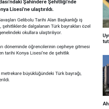
dası'ndaki Şahindere Şehitliği'nde
ya Lisesi'ne ulaştırıldı.
Savaşları Gelibolu Tarihi Alan Başkanlığı iş
 şehitliklerde dalgalanan Türk bayrakları özel
nelindeki okullara ulaştırılıyor.
Uy
tu
rı döneminde öğrencilerinin cepheye gitmesi
tarihi Konya Lisesi'ne de şehitlik
4 metrekare büyüklüğündeki Türk bayrağı,
ildi.
Ah