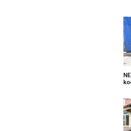
NE
ko