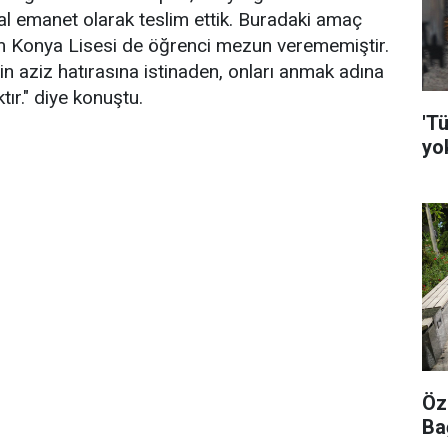
l emanet olarak teslim ettik. Buradaki amaç
 Konya Lisesi de öğrenci mezun verememiştir.
n aziz hatırasına istinaden, onları anmak adına
tır." diye konuştu.
'Tü
yo
Öz
Ba