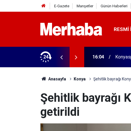
E-Gazete
Manşetler
Günün Haberleri
RESMI 
aldı! 313 beygir motoru var
24
16:04
Konyasp
Anasayfa
Konya
Şehitlik bayrağı Konya
Şehitlik bayrağı 
getirildi