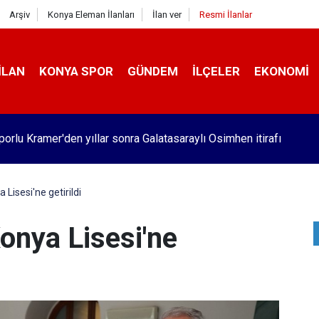
Arşiv
Konya Eleman İlanları
İlan ver
Resmi İlanlar
İLAN
KONYA SPOR
GÜNDEM
İLÇELER
EKONOMI
orlu Kramer'den yıllar sonra Galatasaraylı Osimhen itirafı
 Lisesi'ne getirildi
Konya Lisesi'ne