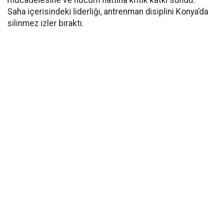
mücadelesine ve hücum hattına kritik katkı sundu.
Saha içerisindeki liderliği, antrenman disiplini Konya’da
silinmez izler bıraktı.