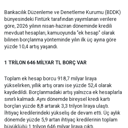
Bankacılık Düzenleme ve Denetleme Kurumu (BDDK)
bünyesindeki Fintürk tarafından yayımlanan verilere
göre, 2026 yılının nisan-haziran döneminde kredili
mevduat hesapları, kamuoyunda "ek hesap" olarak
bilinen borçlanma yönteminde yılın ilk üç ayına göre
yüzde 10,4 artış yaşandı.
1 TRİLON 646 MİLYAR TL BORÇ VAR
Toplam ek hesap borcu 918,7 milyar liraya
yükselirken, yıllık artış oranı ise yüzde 52,4 olarak
kaydedildi. Borçlanmadaki artış yalnızca ek hesaplarla
sınırlı kalmadı. Aynı dönemde bireysel kredi kartı
borçları yüzde 8,8 artarak 3,3 trilyon liraya ulaştı.
İhtiyaç kredilerindeki yükseliş de devam etti. Üç aylık
dönemde yüzde 5,9 artan ihtiyaç kredilerinin toplam
büyüklüğü 1 trilyon 646 milyar liraya çıktı.