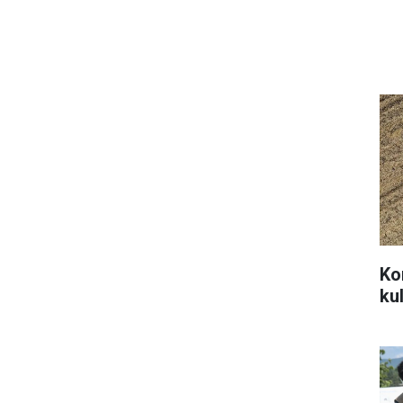
Kon
kul