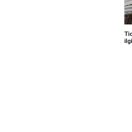
Ti
ilg