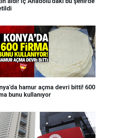
tın aldı! İç Anadolu'daki bu şehirde
tildi
nya'da hamur açma devri bitti! 600
rma bunu kullanıyor