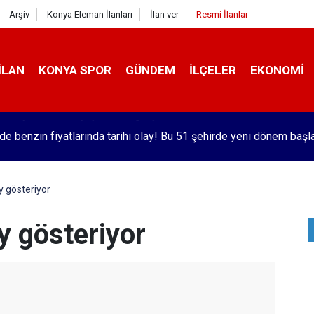
Arşiv
Konya Eleman İlanları
İlan ver
Resmi İlanlar
İLAN
KONYA SPOR
GÜNDEM
İLÇELER
EKONOMI
'de benzin fiyatlarında tarihi olay! Bu 51 şehirde yeni dönem başl
y gösteriyor
y gösteriyor