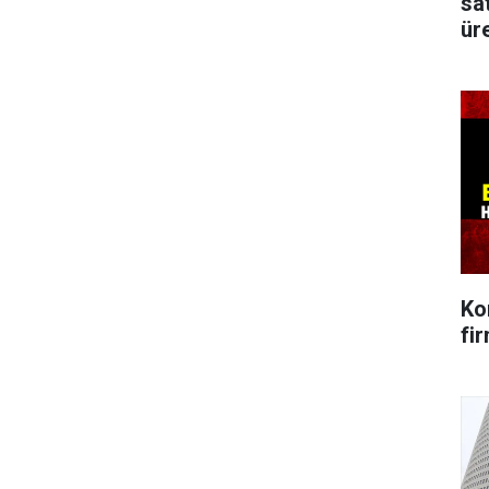
sa
üre
Ko
fi