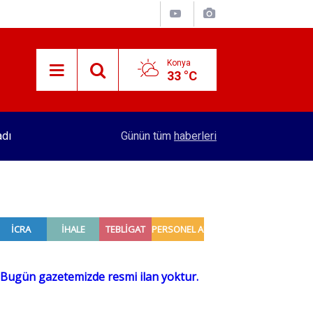
Konya
33 °C
adı
16:32
Konya'dan 4 şehre hızlı tren hattı yapılacak! Se
Günün tüm
haberleri