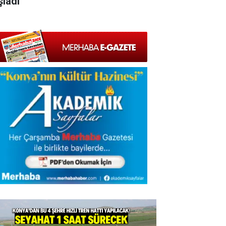
şladı