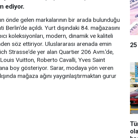
m ediyor.
ın önde gelen markalarının bir arada bulunduğu
 Berlin'de açıldı. Yurt dışındaki 84. mağazasını
cı koleksiyonları, modern, dinamik ve kaliteli
inden söz ettiriyor. Uluslararası arenada emin
25
drich Strasse'de yer alan Quartier 206 Avm.'de,
ouis Vuitton, Roberto Cavalli, Yves Saint
yana boy gösteriyor. Sarar, modaya yön veren
 dışında mağaza ağını yaygınlaştırmaktan gurur
Tür
ol