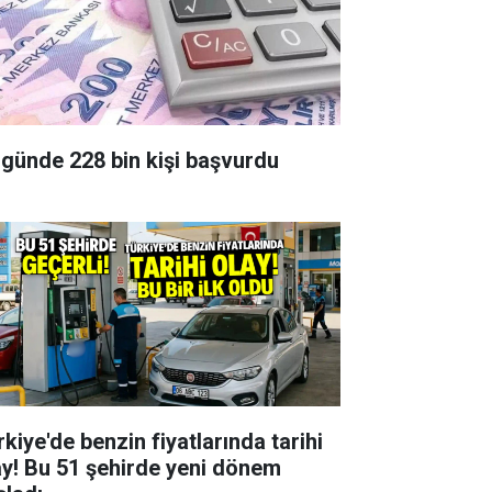
 günde 228 bin kişi başvurdu
kiye'de benzin fiyatlarında tarihi
ay! Bu 51 şehirde yeni dönem