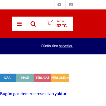
Konya
32 °C
14:07
Türk Standardları Enstitüsü 129 personel alacak
Günün tüm
haberleri