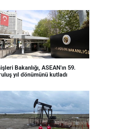
şişleri Bakanlığı, ASEAN'ın 59.
ruluş yıl dönümünü kutladı