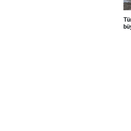
Tür
bü