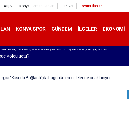
Arşiv
Konya Eleman İlanları
İlan ver
Resmi İlanlar
İLAN
KONYA SPOR
GÜNDEM
İLÇELER
EKONOMI
kaç yolcu uçtu?
sergisi "Kusurlu Bağlantı"yla bugünün meselelerine odaklanıyor