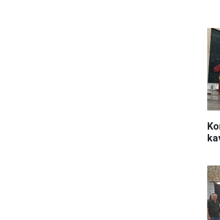
Ko
ka