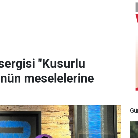
 sergisi "Kusurlu
ünün meselelerine
Gü