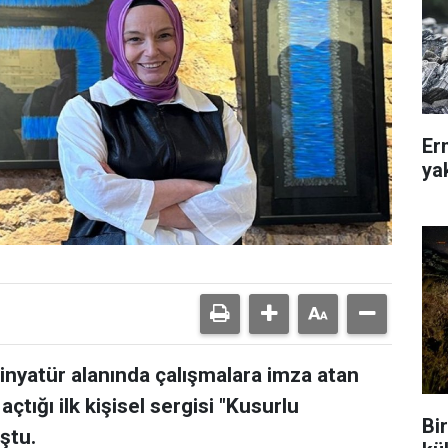
Er
ya
inyatür alanında çalışmalara imza atan
çtığı ilk kişisel sergisi "Kusurlu
Bir
ştu.