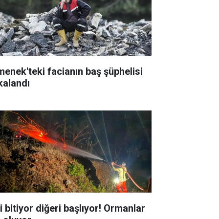
menek'teki facianın baş şüphelisi
kalandı
i bitiyor diğeri başlıyor! Ormanlar