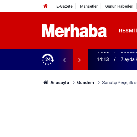
E-Gazete
Manşetler
Günün Haberleri
RESMI 
tular! 11 şehirde yarışıyorlar
24
14:13
7 ayda 
Anasayfa
Gündem
Sanatçı Peçe, ilk 