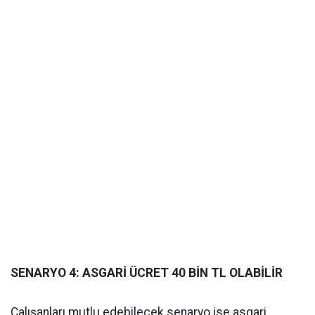
SENARYO 4: ASGARİ ÜCRET 40 BİN TL OLABİLİR
Çalışanları mutlu edebilecek senaryo ise asgari