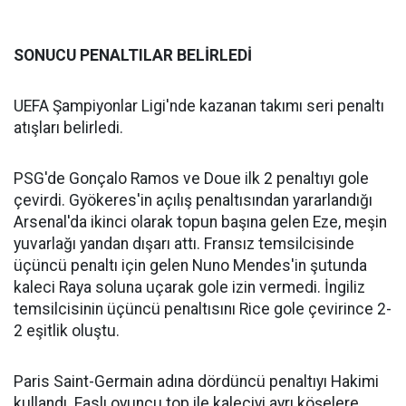
SONUCU PENALTILAR BELİRLEDİ
UEFA Şampiyonlar Ligi'nde kazanan takımı seri penaltı
atışları belirledi.
PSG'de Gonçalo Ramos ve Doue ilk 2 penaltıyı gole
çevirdi. Gyökeres'in açılış penaltısından yararlandığı
Arsenal'da ikinci olarak topun başına gelen Eze, meşin
yuvarlağı yandan dışarı attı. Fransız temsilcisinde
üçüncü penaltı için gelen Nuno Mendes'in şutunda
kaleci Raya soluna uçarak gole izin vermedi. İngiliz
temsilcisinin üçüncü penaltısını Rice gole çevirince 2-
2 eşitlik oluştu.
Paris Saint-Germain adına dördüncü penaltıyı Hakimi
kullandı. Faslı oyuncu top ile kaleciyi ayrı köşelere