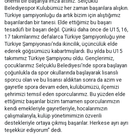
önemli bir başarıya imza attınız. Selçuklu
Belediyespor Kulubümüz her zaman başarılara alışkın.
Türkiye şampiyonluğu da artık bizim için alıştığımız
başarılardan bir tanesi. Elde ettiğimiz bu başarı
tesadüfi bir başarı değil. Çünkü daha önce de U15, 16,
17 takımlarımız defalarca Türkiye Şampiyonluğu yine
Türkiye Şampiyonası'nda ikincilik, üçüncülük elde
ederek göğsümüzü kabartmışlardı. Bu yılda bu U15
takımımız Türkiye Şampiyonu oldu. Gençlerimiz,
çocuklarımız Selçuklu Belediyesi'nde spora başlayan
çoğunlukla da spor okullarında başlayarak lisanslı
sporcu olan ve bu lisansı aldıktan sonra da azim ve
gayretle spora devam eden, kulübümüzü, ilçemizi
şehrimizi temsil eden sporcularımız. Bu yüzden elde
ettiğimiz başarılar bizim tamamen sporcularımızın
kendi emekleriyle gayretleriyle, hocalarımızın
çalışmalarıyla, kulüp yönetimimizin özverili
destekleriyle ortaya çıkmış başarılar. Herkese ayrı ayrı
teşekkür ediyorum” dedi.