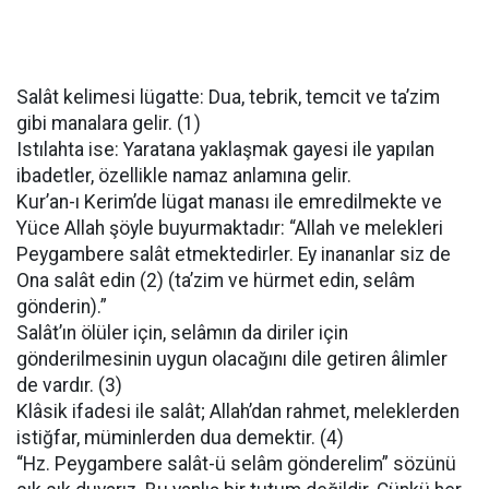
Salât kelimesi lügatte: Dua, tebrik, temcit ve ta’zim
gibi manalara gelir. (1)
Istılahta ise: Yaratana yaklaşmak gayesi ile yapılan
ibadetler, özellikle namaz anlamına gelir.
Kur’an-ı Kerim’de lügat manası ile emredilmekte ve
Yüce Allah şöyle buyurmaktadır: “Allah ve melekleri
Peygambere salât etmektedirler. Ey inananlar siz de
Ona salât edin (2) (ta’zim ve hürmet edin, selâm
gönderin).”
Salât’ın ölüler için, selâmın da diriler için
gönderilmesinin uygun olacağını dile getiren âlimler
de vardır. (3)
Klâsik ifadesi ile salât; Allah’dan rahmet, meleklerden
istiğfar, müminlerden dua demektir. (4)
“Hz. Peygambere salât-ü selâm gönderelim” sözünü