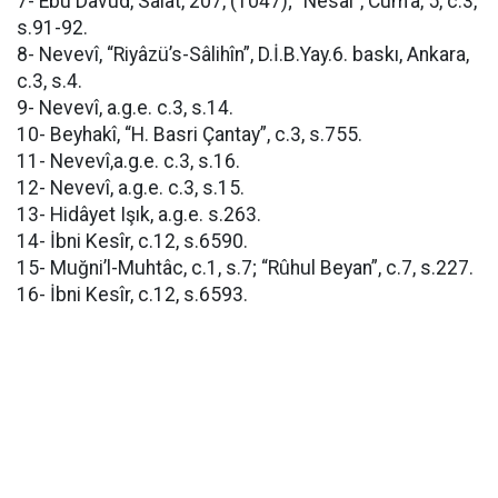
7- Ebu Dâvud, Salât, 207, (1047); “Nesaî”, Cum’a, 5, c.3,
s.91-92.
8- Nevevî, “Riyâzü’s-Sâlihîn”, D.İ.B.Yay.6. baskı, Ankara,
c.3, s.4.
9- Nevevî, a.g.e. c.3, s.14.
10- Beyhakî, “H. Basri Çantay”, c.3, s.755.
11- Nevevî,a.g.e. c.3, s.16.
12- Nevevî, a.g.e. c.3, s.15.
13- Hidâyet Işık, a.g.e. s.263.
14- İbni Kesîr, c.12, s.6590.
15- Muğni’l-Muhtâc, c.1, s.7; “Rûhul Beyan”, c.7, s.227.
16- İbni Kesîr, c.12, s.6593.