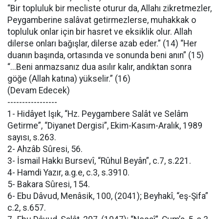
“Bir topluluk bir mecliste oturur da, Allahı zikretmezler,
Peygamberine salâvat getirmezlerse, muhakkak o
topluluk onlar için bir hasret ve eksiklik olur. Allah
dilerse onları bağışlar, dilerse azab eder.” (14) “Her
duanın başında, ortasında ve sonunda beni anın” (15)
“...Beni anmazsanız dua asılır kalır, andıktan sonra
göğe (Allah katına) yükselir.” (16)
(Devam Edecek)
-----------------
1- Hidâyet Işık, “Hz. Peygambere Salât ve Selâm
Getirme”, “Diyanet Dergisi”, Ekim-Kasım-Aralık, 1989
sayısı, s.263.
2- Ahzâb Sûresi, 56.
3- İsmail Hakkı Bursevî, “Rûhul Beyân”, c.7, s.221.
4- Hamdi Yazır, a.g.e, c.3, s.3910.
5- Bakara Sûresi, 154.
6- Ebu Dâvud, Menâsik, 100, (2041); Beyhakî, “eş-Şifa”
c.2, s.657.