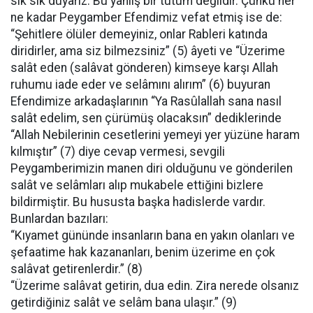
sık sık duyarız. Bu yanlış bir tutum değildir. Çünkü her
ne kadar Peygamber Efendimiz vefat etmiş ise de:
“Şehitlere ölüler demeyiniz, onlar Rableri katında
diridirler, ama siz bilmezsiniz” (5) âyeti ve “Üzerime
salât eden (salâvat gönderen) kimseye karşı Allah
ruhumu iade eder ve selâmını alırım” (6) buyuran
Efendimize arkadaşlarının “Ya Rasûlallah sana nasıl
salât edelim, sen çürümüş olacaksın” dediklerinde
“Allah Nebilerinin cesetlerini yemeyi yer yüzüne haram
kılmıştır” (7) diye cevap vermesi, sevgili
Peygamberimizin manen diri olduğunu ve gönderilen
salât ve selâmları alıp mukabele ettiğini bizlere
bildirmiştir. Bu hususta başka hadislerde vardır.
Bunlardan bazıları:
“Kıyamet gününde insanların bana en yakın olanları ve
şefaatime hak kazananları, benim üzerime en çok
salâvat getirenlerdir.” (8)
“Üzerime salâvat getirin, dua edin. Zira nerede olsanız
getirdiğiniz salât ve selâm bana ulaşır.” (9)