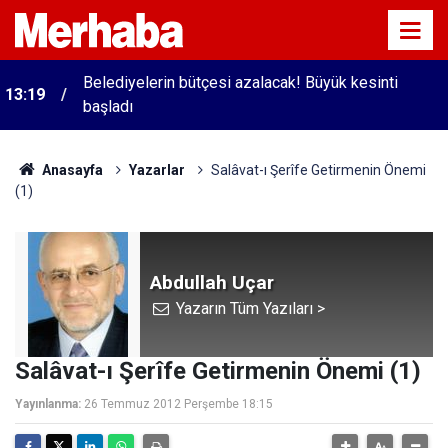
Belediyelerin bütçesi azalacak! Büyük kesinti
13:19
başladı
Anasayfa
Yazarlar
Salâvat-ı Şerîfe Getirmenin Önemi
(1)
Abdullah Uçar
Yazarın Tüm Yazıları >
Salâvat-ı Şerîfe Getirmenin Önemi (1)
Yayınlanma:
26 Temmuz 2012 Perşembe 18:15