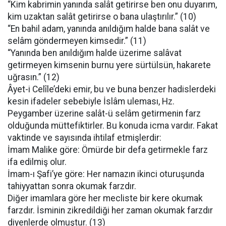
“Kim kabrimin yanında salât getirirse ben onu duyarım,
kim uzaktan salât getirirse o bana ulaştırılır.” (10)
“En bahil adam, yanında anıldığım halde bana salât ve
selâm göndermeyen kimsedir.” (11)
“Yanında ben anıldığım halde üzerime salâvat
getirmeyen kimsenin burnu yere sürtülsün, hakarete
uğrasın.” (12)
Âyet-i Celîle’deki emir, bu ve buna benzer hadislerdeki
kesin ifadeler sebebiyle İslâm uleması, Hz.
Peygamber üzerine salât-ü selâm getirmenin farz
olduğunda müttefiktirler. Bu konuda icma vardır. Fakat
vaktinde ve sayısında ihtilaf etmişlerdir:
İmam Malike göre: Ömürde bir defa getirmekle farz
ifa edilmiş olur.
İmam-ı Şafi’ye göre: Her namazın ikinci oturuşunda
tahiyyattan sonra okumak farzdır.
Diğer imamlara göre her mecliste bir kere okumak
farzdır. İsminin zikredildiği her zaman okumak farzdır
diyenlerde olmuştur. (13)