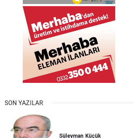
SON YAZILAR
Süleyman
Küçük