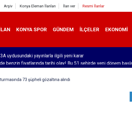
Arşiv
Konya Eleman İlanları
İlan ver
Resmi İlanlar
İLAN
KONYA SPOR
GÜNDEM
İLÇELER
EKONOMI
'de benzin fiyatlarında tarihi olay! Bu 51 şehirde yeni dönem başl
turmasında 73 şüpheli gözaltına alındı