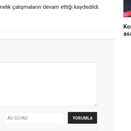
elik çalışmaların devam ettiği kaydedildi.
Ko
as