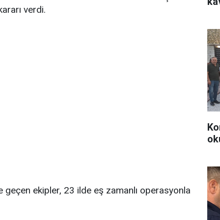
ka
ararı verdi.
Ko
ok
te geçen ekipler, 23 ilde eş zamanlı operasyonla