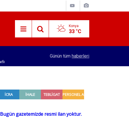
Konya
33 °C
adı
16:32
Konya'dan 4 şehre hızlı tren hattı yapılacak! Se
Günün tüm
haberleri