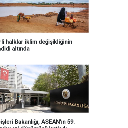
li halklar iklim değişikliğinin
didi altında
şişleri Bakanlığı, ASEAN'ın 59.