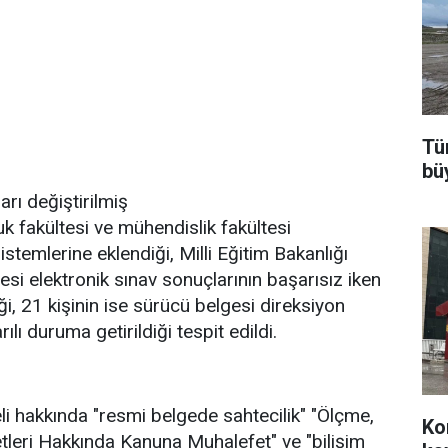
Tür
bü
rı değiştirilmiş
uk fakültesi ve mühendislik fakültesi
stemlerine eklendiği, Milli Eğitim Bakanlığı
si elektronik sınav sonuçlarının başarısız iken
iği, 21 kişinin ise sürücü belgesi direksiyon
lı duruma getirildiği tespit edildi.
i hakkında "resmi belgede sahtecilik" "Ölçme,
Ko
leri Hakkında Kanuna Muhalefet" ve "bilişim