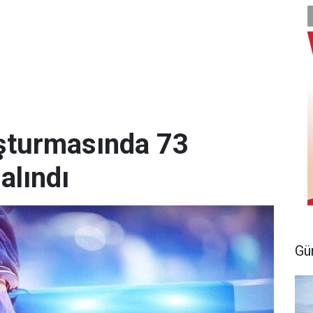
şturmasında 73
alındı
Gü