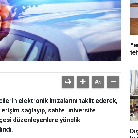
Yer
teh
lerin elektronik imzalarını taklit ederek,
 erişim sağlayıp, sahte üniversite
gesi düzenleyenlere yönelik
ındı.
Dı